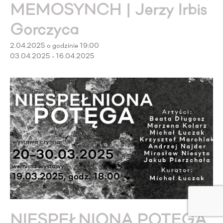
MEMOSYNCH | Jerzy Irbis
Gorczyca
2.04.2025 o godzinie 19:00
03.04.2025 - 16.04.2025
NIESPEŁNIONA POTĘGA