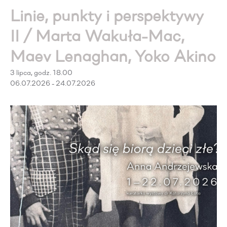
Linie, punkty i perspektywy
II / Marta Wakuła-Mac,
Maev Lenaghan, Yoko Akino
3 lipca, godz. 18.00
06.07.2026 - 24.07.2026