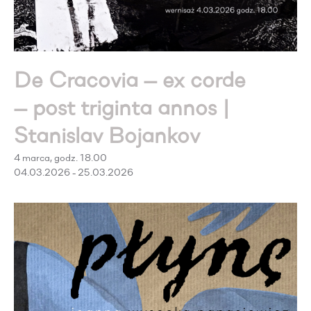
De Cracovia — ex corde
— post triginta annos |
Stanislav Bojankov
4 marca, godz. 18.00
04.03.2026 - 25.03.2026