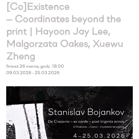
[Co]Existence
— Coordinates beyond the
print | Hayoon Jay Lee,
Malgorzata Oakes, Xuewu
Zheng
finisaż 26 marca, godz. 18.00
09.03.2026 - 25.03.2026