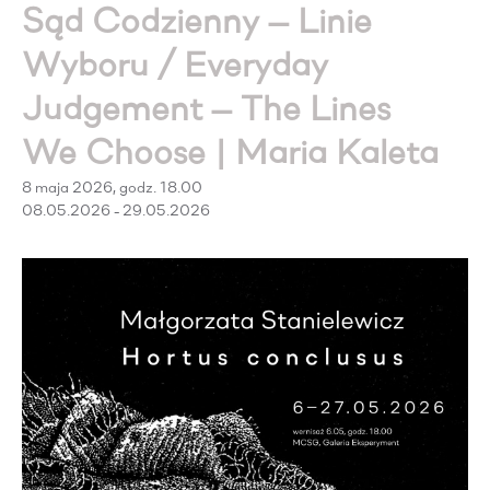
Sąd Codzienny — Linie
Wyboru / Everyday
Judgement — The Lines
We Choose | Maria Kaleta
8 maja 2026, godz. 18.00
08.05.2026 - 29.05.2026