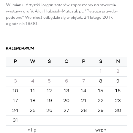
W imieniu Artystki i organizatorów zapraszamy na otwarcie
wystawy grafik Alicji Habisiak-Matczak pt. “Pejzaże prawdo-
podobne” Wernisaż odbędzie się w piątek, 24 lutego 2017,
o godzinie 18:00…
KALENDARIUM
P
W
Ś
C
P
S
N
1
2
3
4
5
6
7
8
9
10
11
12
13
14
15
16
17
18
19
20
21
22
23
24
25
26
27
28
29
30
31
« lip
wrz »