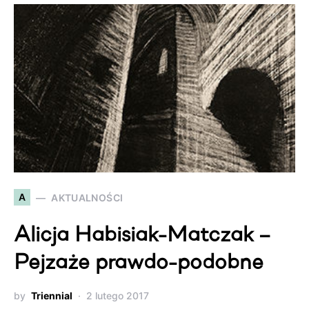
A
AKTUALNOŚCI
Alicja Habisiak-Matczak –
Pejzaże prawdo-podobne
by
Triennial
2 lutego 2017