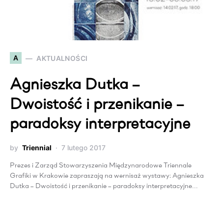
A
AKTUALNOŚCI
Agnieszka Dutka –
Dwoistość i przenikanie –
paradoksy interpretacyjne
by
Triennial
7 lutego 2017
Prezes i Zarząd Stowarzyszenia Międzynarodowe Triennale
Grafiki w Krakowie zapraszają na wernisaż wystawy: Agnieszka
Dutka – Dwoistość i przenikanie – paradoksy interpretacyjne…