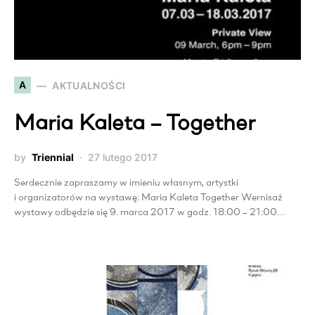
A
AKTUALNOŚCI
Maria Kaleta – Together
by
Triennial
27 lutego 2017
Serdecznie zapraszamy w imieniu własnym, artystki
i organizatorów na wystawę: Maria Kaleta Together Wernisaż
wystawy odbędzie się 9. marca 2017 w godz. 18:00 – 21:00…