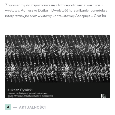
Zapraszamy do zapoznania się z fotoreportażem z wernisażu
wystawy: Agnieszka Dutka – Dwoistość i przenikanie -paradoksy
interpretacyjne oraz wystawy kontekstowej: Asocjacje – Grafika…
A
AKTUALNOŚCI