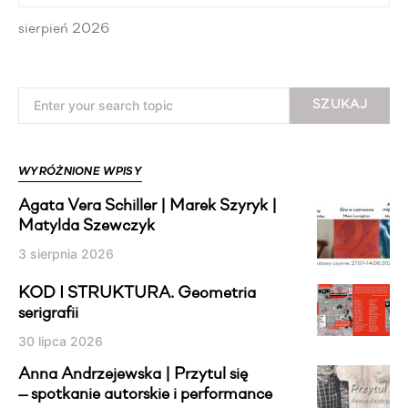
sierpień 2026
Search for:
SZUKAJ
WYRÓŻNIONE WPISY
Agata Vera Schiller | Marek Szyryk |
Matylda Szewczyk
3 sierpnia 2026
KOD I STRUKTURA. Geometria
serigrafii
30 lipca 2026
Anna Andrzejewska | Przytul się
— spotkanie autorskie i performance