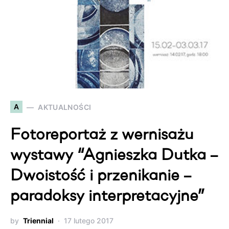
A
AKTUALNOŚCI
Fotoreportaż z wernisażu
wystawy “Agnieszka Dutka –
Dwoistość i przenikanie –
paradoksy interpretacyjne”
by
Triennial
17 lutego 2017