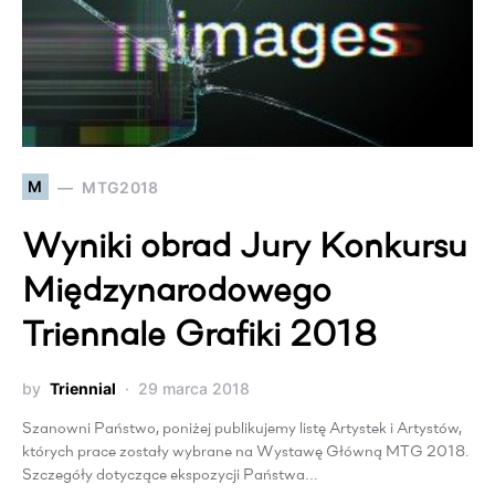
M
MTG2018
Wyniki obrad Jury Konkursu
Międzynarodowego
Triennale Grafiki 2018
by
Triennial
29 marca 2018
Szanowni Państwo, poniżej publikujemy listę Artystek i Artystów,
których prace zostały wybrane na Wystawę Główną MTG 2018.
Szczegóły dotyczące ekspozycji Państwa…