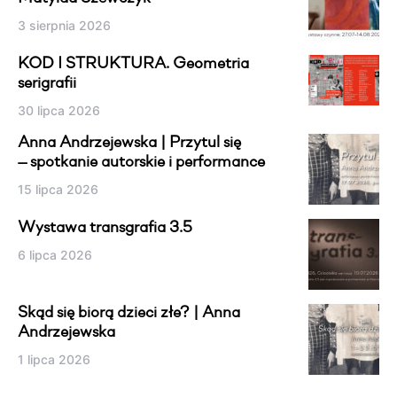
3 sierpnia 2026
KOD I STRUKTURA. Geometria
serigrafii
30 lipca 2026
Anna Andrzejewska | Przytul się
— spotkanie autorskie i performance
15 lipca 2026
Wystawa transgrafia 3.5
6 lipca 2026
Skąd się biorą dzieci złe? | Anna
Andrzejewska
1 lipca 2026