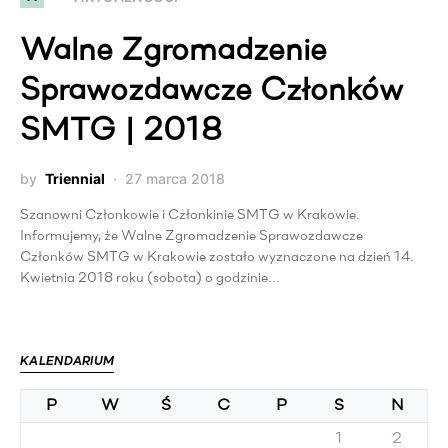
Walne Zgromadzenie
Sprawozdawcze Członków
SMTG | 2018
by
Triennial
27 marca 2018
Szanowni Członkowie i Członkinie SMTG w Krakowie.
Informujemy, że Walne Zgromadzenie Sprawozdawcze
Członków SMTG w Krakowie zostało wyznaczone na dzień 14.
Kwietnia 2018 roku (sobota) o godzinie…
KALENDARIUM
P
W
Ś
C
P
S
N
1
2