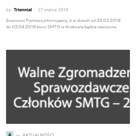
by
Triennial
27 marca 2018
Szanowni Państwo,informujemy, iż w dniach od 30.03.2018
do 03.04.2018 biuro SMTG w Krakowie będzie nieczynne.
A
AKTUALNOŚCI