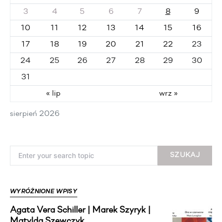
3
4
5
6
7
8
9
10
11
12
13
14
15
16
17
18
19
20
21
22
23
24
25
26
27
28
29
30
31
« lip
wrz »
sierpień 2026
Search for:
SZUKAJ
WYRÓŻNIONE WPISY
Agata Vera Schiller | Marek Szyryk |
Matylda Szewczyk