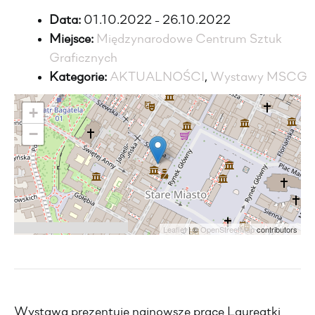
Data:
01.10.2022 - 26.10.2022
Miejsce:
Międzynarodowe Centrum Sztuk
Graficznych
Kategorie:
AKTUALNOŚCI
,
Wystawy MSCG
+
−
Leaflet
| ©
OpenStreetMap
contributors
Wystawa prezentuje najnowsze prace Laureatki