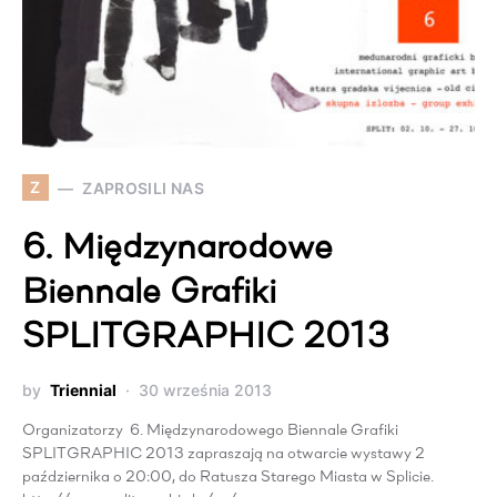
Z
ZAPROSILI NAS
6. Międzynarodowe
Biennale Grafiki
SPLITGRAPHIC 2013
by
Triennial
30 września 2013
Organizatorzy 6. Międzynarodowego Biennale Grafiki
SPLITGRAPHIC 2013 zapraszają na otwarcie wystawy 2
października o 20:00, do Ratusza Starego Miasta w Splicie.