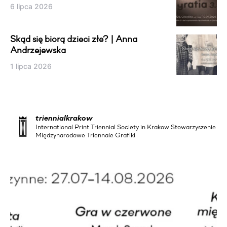
6 lipca 2026
Skąd się biorą dzieci złe? | Anna
Andrzejewska
1 lipca 2026
triennialkrakow
International Print Triennial Society in Krakow Stowarzyszenie
Międzynarodowe Triennale Grafiki