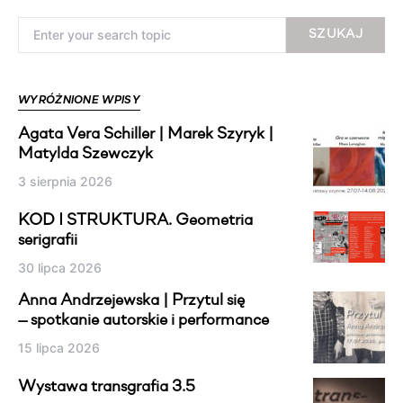
Search for:
SZUKAJ
WYRÓŻNIONE WPISY
Agata Vera Schiller | Marek Szyryk |
Matylda Szewczyk
3 sierpnia 2026
KOD I STRUKTURA. Geometria
serigrafii
30 lipca 2026
Anna Andrzejewska | Przytul się
— spotkanie autorskie i performance
15 lipca 2026
Wystawa transgrafia 3.5