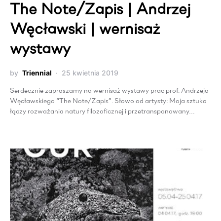
The Note/Zapis | Andrzej
Węcławski | wernisaż
wystawy
by
Triennial
25 kwietnia 2019
Serdecznie zapraszamy na wernisaż wystawy prac prof. Andrzeja
Węcławskiego “The Note/Zapis”. Słowo od artysty: Moja sztuka
łączy rozważania natury filozoficznej i przetransponowany…