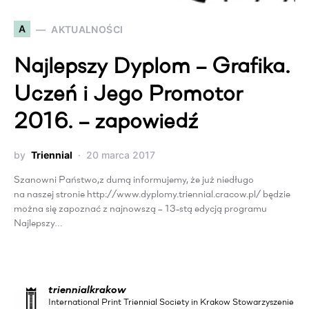
A
AKTUALNOŚCI
Najlepszy Dyplom – Grafika.
Uczeń i Jego Promotor
2016. – zapowiedź
by
Triennial
20 marca 2017
Szanowni Państwo,z dumą informujemy, że już niedługo
na naszej stronie http://www.dyplomy.triennial.cracow.pl/ będzie
można się zapoznać z najnowszą – 13-stą edycją programu
Najlepszy…
triennialkrakow
International Print Triennial Society in Krakow Stowarzyszenie