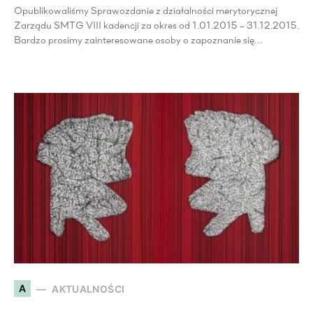
Opublikowaliśmy Sprawozdanie z działalności merytorycznej
Zarządu SMTG VIII kadencji za okres od 1.01.2015 – 31.12.2015.
Bardzo prosimy zainteresowane osoby o zapoznanie się…
A
AKTUALNOŚCI