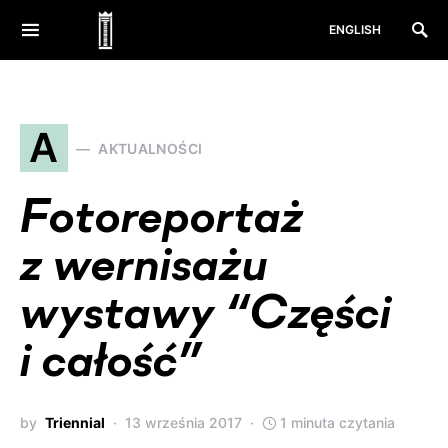
ENGLISH
A
AKTUALNOŚCI
Fotoreportaż
z wernisażu
wystawy “Części
i całość”
by
Triennial
13 września 2017
1 minuta czytania