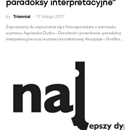
paradoksy interpretacyjne”
by
Triennial
17 lutego 2017
Zapraszamy do zapoznania się z fotoreportażem z wernisażu
wystawy: Agnieszka Dutka – Dwoistość i przenikanie -paradoksy
interpretacyjne oraz wystawy kontekstowej: Asocjacje – Grafika…