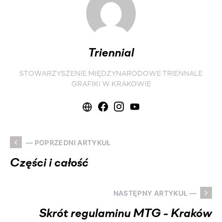
Triennial
STOWARZYSZENIE MIĘDZYNARODOWE TRIENNALE
GRAFIKI W KRAKOWIE
— POPRZEDNI ARTYKUŁ
Części i całość
NASTĘPNY ARTYKUŁ —
Skrót regulaminu MTG - Kraków