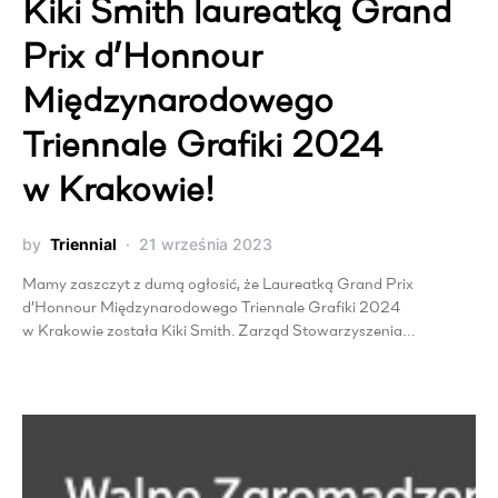
Kiki Smith laureatką Grand
Prix d’Honnour
Międzynarodowego
Triennale Grafiki 2024
w Krakowie!
by
Triennial
21 września 2023
Mamy zaszczyt z dumą ogłosić, że Laureatką Grand Prix
d’Honnour Międzynarodowego Triennale Grafiki 2024
w Krakowie została Kiki Smith. Zarząd Stowarzyszenia…