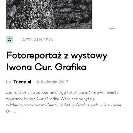
A
AKTUALNOŚCI
Fotoreportaż z wystawy
Iwona Cur. Grafika
by
Triennial
6 kwietnia 2017
Zapraszamy do zapoznania się z fotoreportażem z wernisażu
wystawy: Iwona Cur. Grafika Wernisaż odbył się
w Międzynarodowym Centrum Sztuk Graficznych w Krakowie
04.…