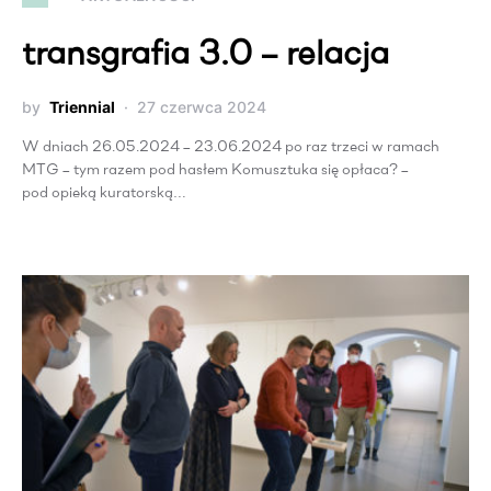
transgrafia 3.0 – relacja
by
Triennial
27 czerwca 2024
W dniach 26.05.2024 – 23.06.2024 po raz trzeci w ramach
MTG – tym razem pod hasłem Komusztuka się opłaca? –
pod opieką kuratorską…