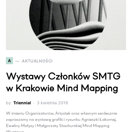
A
AKTUALNOŚCI
Wystawy Członków SMTG
w Krakowie Mind Mapping
by
Triennial
3 kwietnia 2018
W imieniu Organizatorów, Artystek oraz własnym serdecznie
zapraszamy na wystawę grafiki i rysunku Agnieszki Łakomej,
Eweliny Małysy i Małgorzaty Stachurskiej Mind Mapping