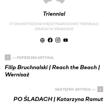
Triennial
STOWARZYSZENIE MIĘDZYNARODOWE TRIENNALE
GRAFIKI W KRAKOWIE
— POPRZEDNI ARTYKUŁ
Filip Bruchnalski | Reach the Beach |
Wernisaż
NASTĘPNY ARTYKUŁ —
PO ŚLADACH | Katarzyna Ramut