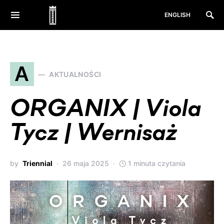
ENGLISH
A
AKTUALNOŚCI
ORGANIX | Viola
Tycz | Wernisaż
by
Triennial
26 maja 2025
1 minuta czytania