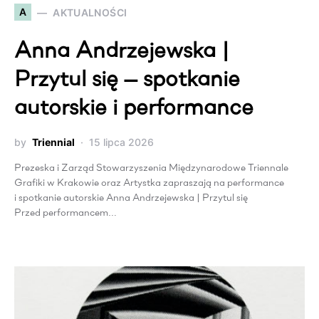
A
AKTUALNOŚCI
Anna Andrzejewska |
Przytul się — spotkanie
autorskie i performance
by
Triennial
15 lipca 2026
Prezeska i Zarząd Stowarzyszenia Międzynarodowe Triennale
Grafiki w Krakowie oraz Artystka zapraszają na performance
i spotkanie autorskie Anna Andrzejewska | Przytul się
Przed performancem…