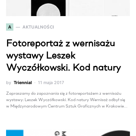
A
AKTUALNOŚCI
Fotoreportaż z wernisażu
wystawy Leszek
Wyczółkowski. Kod natury
by
Triennial
11 maja 2017
Zapraszamy do zapoznania się z fotoreportażem z wernisażu
wystawy: Leszek Wyczółkowski. Kod natury Wernisaż odbył się
w Międzynarodowym Centrum Sztuk Graficznych w Krakowie…