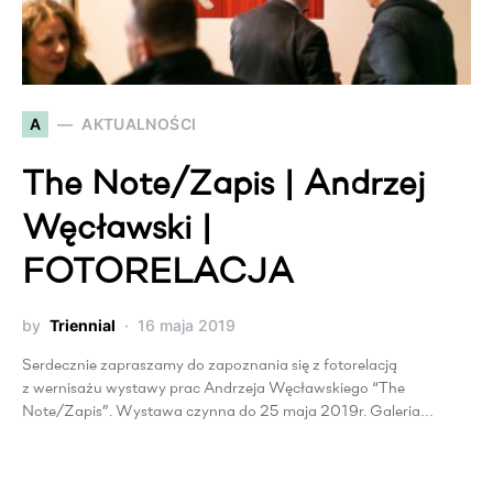
A
AKTUALNOŚCI
The Note/Zapis | Andrzej
Węcławski |
FOTORELACJA
by
Triennial
16 maja 2019
Serdecznie zapraszamy do zapoznania się z fotorelacją
z wernisażu wystawy prac Andrzeja Węcławskiego “The
Note/Zapis”. Wystawa czynna do 25 maja 2019r. Galeria…