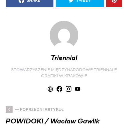
SHARE
TWEET
Triennial
STOWARZYSZENIE MIĘDZYNARODOWE TRIENNALE
GRAFIKI W KRAKOWIE
— POPRZEDNI ARTYKUŁ
POWIDOKI / Wacław Gawlik