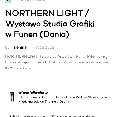
NORTHERN LIGHT /
Wystawa Studia Grafiki
w Funen (Dania)
by
Triennial
7 lipca 2022
NORTHERN LIGHT [Słowo od Artystów] Funen Printmaking
Studio istnieje od prawie 50 lat jako stowarzyszenie i stale rozwija
się w kierunku…
triennialkrakow
International Print Triennial Society in Krakow Stowarzyszenie
Międzynarodowe Triennale Grafiki