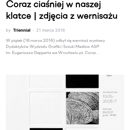
Coraz ciaśniej w naszej
klatce | zdjęcia z wernisażu
by
Triennial
21 marca 2016
W piątek (18 marca 2016) odbył się wernisaż wystawy
Dydaktyków Wydziału Grafiki i Sztuki Mediów ASP
im. Eugeniusza Gepperta we Wrocławiu pt. Coraz…