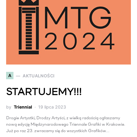
A
AKTUALNOŚCI
STARTUJEMY!!!
by
Triennial
19 lipca 2023
Drogie Artystki, Drodzy Artyści, z wielką radością ogłaszamy
nową edycję Międzynarodowego Triennale Grafiki w Krakowie.
Już po raz 23. zwracamy się do wszystkich Grafików…