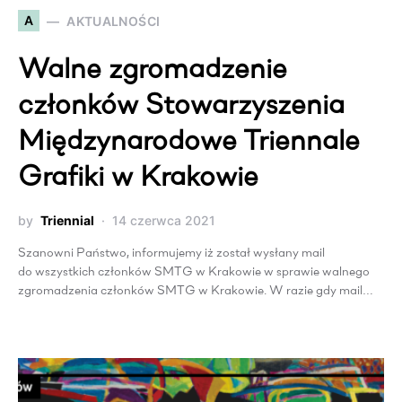
A
AKTUALNOŚCI
Walne zgromadzenie
członków Stowarzyszenia
Międzynarodowe Triennale
Grafiki w Krakowie
by
Triennial
14 czerwca 2021
Szanowni Państwo, informujemy iż został wysłany mail
do wszystkich członków SMTG w Krakowie w sprawie walnego
zgromadzenia członków SMTG w Krakowie. W razie gdy mail…