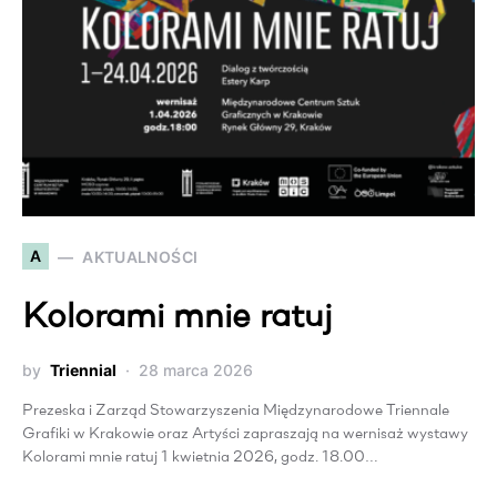
A
AKTUALNOŚCI
Kolorami mnie ratuj
by
Triennial
28 marca 2026
Prezeska i Zarząd Stowarzyszenia Międzynarodowe Triennale
Grafiki w Krakowie oraz Artyści zapraszają na wernisaż wystawy
Kolorami mnie ratuj 1 kwietnia 2026, godz. 18.00…