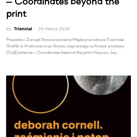
— Coordinates beyond the
print
by
Triennial
26 marca 2026
Prezeska i Zarząd Stowarzyszenia Międzynarodowe Triennale
Grafiki w Krakowie oraz Artyści zapraszają na finisaż wystawy
[Co]Existence — Coordinates beyond the print Hayoon Jay…