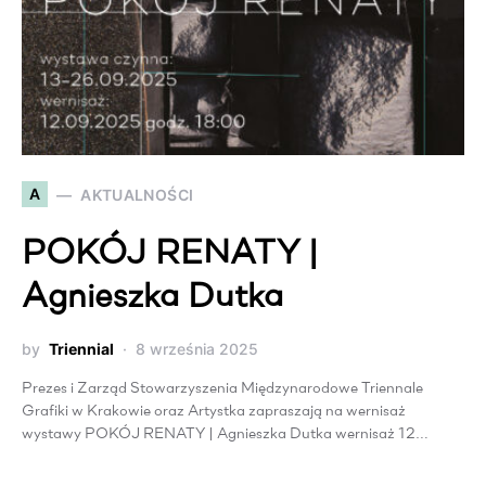
A
AKTUALNOŚCI
POKÓJ RENATY |
Agnieszka Dutka
by
Triennial
8 września 2025
Prezes i Zarząd Stowarzyszenia Międzynarodowe Triennale
Grafiki w Krakowie oraz Artystka zapraszają na wernisaż
wystawy POKÓJ RENATY | Agnieszka Dutka wernisaż 12…