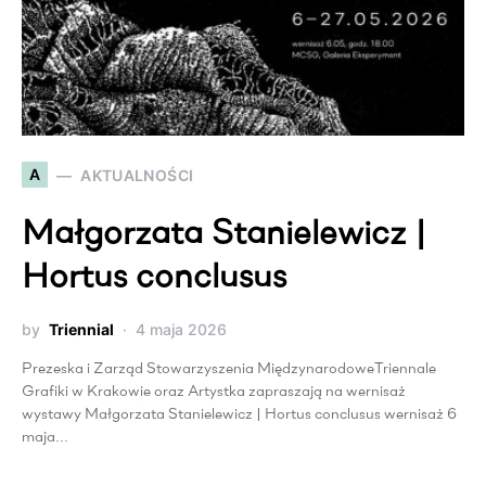
A
AKTUALNOŚCI
Małgorzata Stanielewicz |
Hortus conclusus
by
Triennial
4 maja 2026
Prezeska i Zarząd Stowarzyszenia MiędzynarodoweTriennale
Grafiki w Krakowie oraz Artystka zapraszają na wernisaż
wystawy Małgorzata Stanielewicz | Hortus conclusus wernisaż 6
maja…