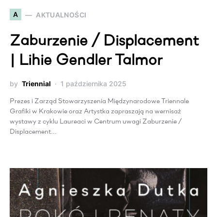
A
AKTUALNOŚCI
Zaburzenie / Displacement
| Lihie Gendler Talmor
by
Triennial
1 października 2025
Prezes i Zarząd Stowarzyszenia Międzynarodowe Triennale
Grafiki w Krakowie oraz Artystka zapraszają na wernisaż
wystawy z cyklu Laureaci w Centrum uwagi Zaburzenie /
Displacement…