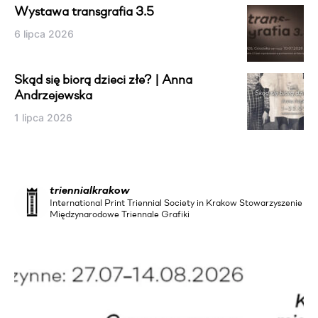
Wystawa transgrafia 3.5
6 lipca 2026
Skąd się biorą dzieci złe? | Anna
Andrzejewska
1 lipca 2026
triennialkrakow
International Print Triennial Society in Krakow Stowarzyszenie
Międzynarodowe Triennale Grafiki