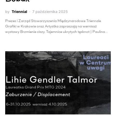
by
Triennial
7 października 2025
Prezes i Zarząd Stowarzyszenia Międzynarodowe Triennale
Grafiki w Krakowie oraz Artystka zapraszają na wernisaż
wystawy Brzmienie ciszy. Tajemnice ukrytych tęsknot | Paulina…