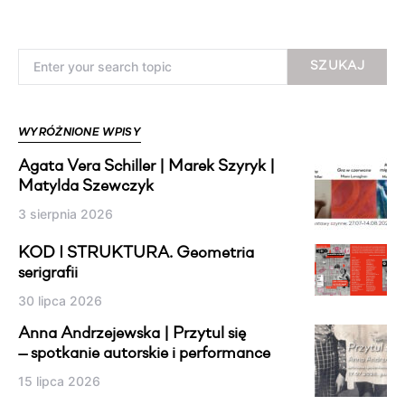
Search for:
SZUKAJ
WYRÓŻNIONE WPISY
Agata Vera Schiller | Marek Szyryk |
Matylda Szewczyk
3 sierpnia 2026
KOD I STRUKTURA. Geometria
serigrafii
30 lipca 2026
Anna Andrzejewska | Przytul się
— spotkanie autorskie i performance
15 lipca 2026