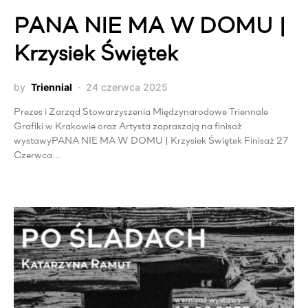
PANA NIE MA W DOMU |
Krzysiek Świętek
by
Triennial
24 czerwca 2025
Prezes i Zarząd Stowarzyszenia Międzynarodowe Triennale
Grafiki w Krakowie oraz Artysta zapraszają na finisaż
wystawyPANA NIE MA W DOMU | Krzysiek Świętek Finisaż 27
Czerwca…