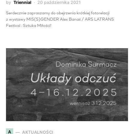
by
Triennial
20 października 2021
Serdecznie zapraszamy do obejrzenia krótkiej fotorelacji
z wystawy MIS(S)GENDER Alex Banaś / ARS LATRANS
Festival : Sztuka Miłości!
A
AKTUALNOŚCI