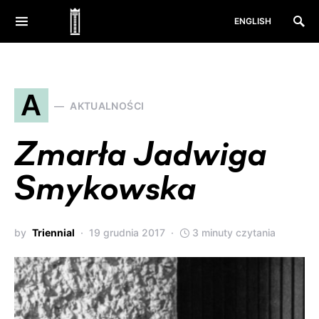
ENGLISH
A
AKTUALNOŚCI
Zmarła Jadwiga
Smykowska
by
Triennial
19 grudnia 2017
3 minuty czytania