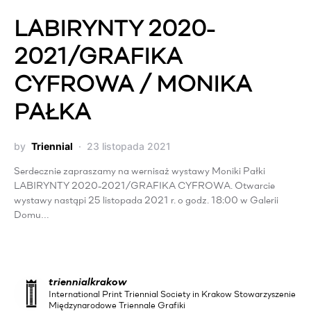
LABIRYNTY 2020-
2021/GRAFIKA
CYFROWA / MONIKA
PAŁKA
by
Triennial
23 listopada 2021
Serdecznie zapraszamy na wernisaż wystawy Moniki Pałki
LABIRYNTY 2020-2021/GRAFIKA CYFROWA. Otwarcie
wystawy nastąpi 25 listopada 2021 r. o godz. 18:00 w Galerii
Domu…
triennialkrakow
International Print Triennial Society in Krakow Stowarzyszenie
Międzynarodowe Triennale Grafiki