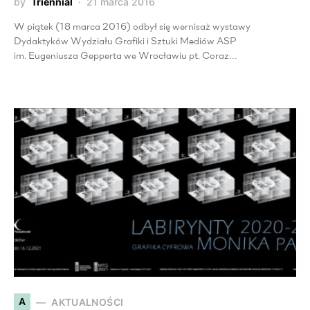
by
Triennial
21 marca 2016
W piątek (18 marca 2016) odbył się wernisaż wystawy
Dydaktyków Wydziału Grafiki i Sztuki Mediów ASP
im. Eugeniusza Gepperta we Wrocławiu pt. Coraz…
A
AKTUALNOŚCI