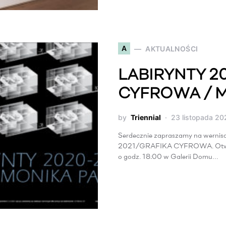
A
AKTUALNOŚCI
LABIRYNTY 2
CYFROWA / 
by
Triennial
23 listopada 20
Serdecznie zapraszamy na werni
2021/GRAFIKA CYFROWA. Otwarci
o godz. 18:00 w Galerii Domu…