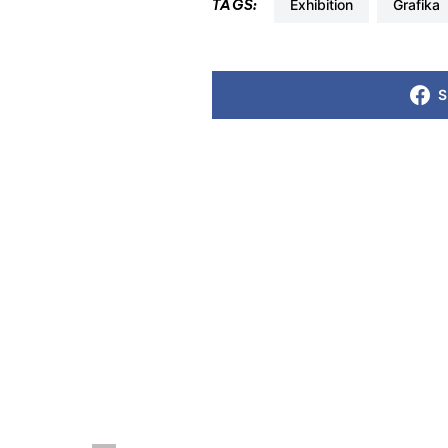
exhibition
grafika
TAGS:
S