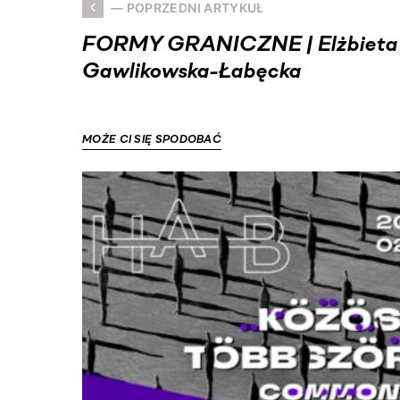
— POPRZEDNI ARTYKUŁ
FORMY GRANICZNE | Elżbieta
Gawlikowska-Łabęcka
MOŻE CI SIĘ SPODOBAĆ