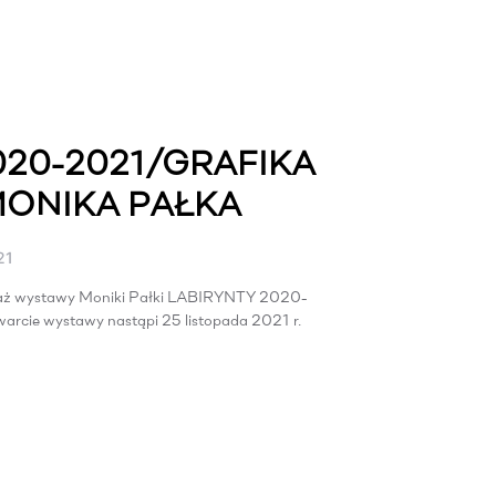
020-2021/GRAFIKA
MONIKA PAŁKA
21
saż wystawy Moniki Pałki LABIRYNTY 2020-
e wystawy nastąpi 25 listopada 2021 r.