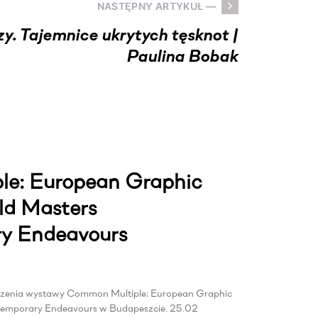
NASTĘPNY ARTYKUŁ —
zy. Tajemnice ukrytych tęsknot |
Paulina Bobak
e: European Graphic
ld Masters
y Endeavours
dzenia wystawy Common Multiple: European Graphic
ntemporary Endeavours w Budapeszcie. 25.02