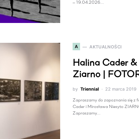
— 19.04.2026…
A
AKTUALNOŚCI
Halina Cader & 
Ziarno | FOT
by
Triennial
22 marca 2019
Zapraszamy do zapoznania się z f
Cader i Mirosława Niesyto ZIARN
Zapraszamy…