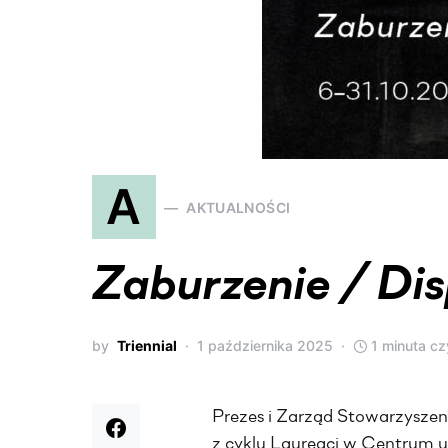
A
AKTUALNOŚCI
Zaburzenie / Dis
by
Triennial
1 października 2025
1 minuta cz
Prezes i Zarząd Stowarzyszen
z cyklu Laureaci w Centrum 