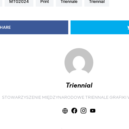
MTG2024
print
triennale
triennial
HARE
Triennial
STOWARZYSZENIE MIĘDZYNARODOWE TRIENNALE GRAFIKI