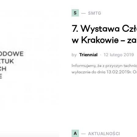
S
SMTG
7. Wystawa Cz
w Krakowie – z
by
Triennial
12 lutego 2019
Informujemy, że z przyczyn tech
wyłacznie do dnia 13.02.2019r. O
A
AKTUALNOŚCI