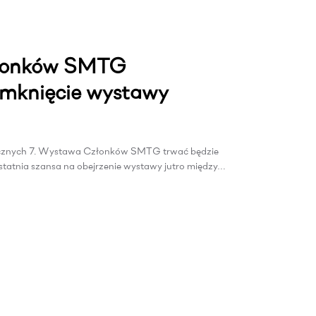
łonków SMTG
amknięcie wystawy
nicznych 7. Wystawa Członków SMTG trwać będzie
statnia szansa na obejrzenie wystawy jutro między…