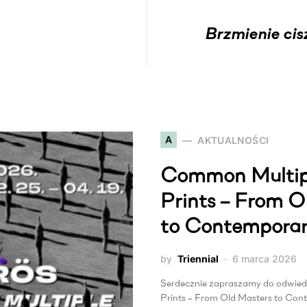
Brzmienie cis
A
AKTUALNOŚCI
Common Multipl
Prints – From O
to Contemporar
by
Triennial
6 marca 2026
Serdecznie zapraszamy do odwie
Prints – From Old Masters to Co