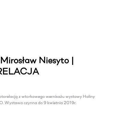
Mirosław Niesyto |
ORELACJA
otorelacją z wtorkowego wernisażu wystawy Haliny
O. Wystawa czynna do 9 kwietnia 2019r.