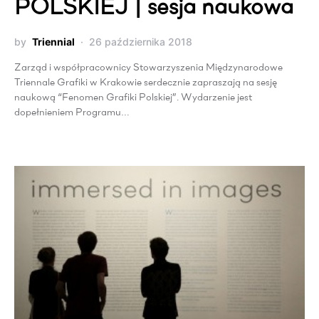
POLSKIEJ | sesja naukowa
by
Triennial
26 października 2018
Zarząd i współpracownicy Stowarzyszenia Międzynarodowe
Triennale Grafiki w Krakowie serdecznie zapraszają na sesję
naukową “Fenomen Grafiki Polskiej”. Wydarzenie jest
dopełnieniem Programu…