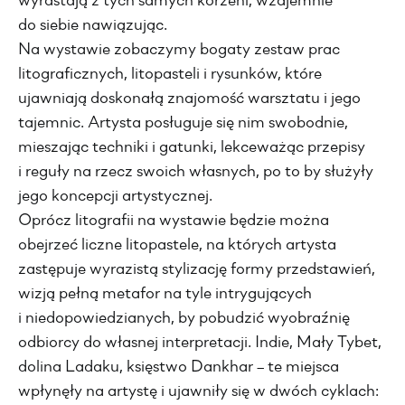
wyrastają z tych samych korzeni, wzajemnie
do siebie nawiązując.
Na wystawie zobaczymy bogaty zestaw prac
litograficznych, litopasteli i rysunków, które
ujawniają doskonałą znajomość warsztatu i jego
tajemnic. Artysta posługuje się nim swobodnie,
mieszając techniki i gatunki, lekceważąc przepisy
i reguły na rzecz swoich własnych, po to by służyły
jego koncepcji artystycznej.
Oprócz litografii na wystawie będzie można
obejrzeć liczne litopastele, na których artysta
zastępuje wyrazistą stylizację formy przedstawień,
wizją pełną metafor na tyle intrygujących
i niedopowiedzianych, by pobudzić wyobraźnię
odbiorcy do własnej interpretacji. Indie, Mały Tybet,
dolina Ladaku, księstwo Dankhar – te miejsca
wpłynęły na artystę i ujawniły się w dwóch cyklach: