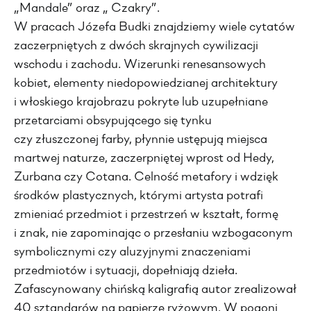
„Mandale” oraz „ Czakry”.
W pracach Józefa Budki znajdziemy wiele cytatów
zaczerpniętych z dwóch skrajnych cywilizacji
wschodu i zachodu. Wizerunki renesansowych
kobiet, elementy niedopowiedzianej architektury
i włoskiego krajobrazu pokryte lub uzupełniane
przetarciami obsypującego się tynku
czy złuszczonej farby, płynnie ustępują miejsca
martwej naturze, zaczerpniętej wprost od Hedy,
Zurbana czy Cotana. Celność metafory i wdzięk
środków plastycznych, którymi artysta potrafi
zmieniać przedmiot i przestrzeń w kształt, formę
i znak, nie zapominając o przesłaniu wzbogaconym
symbolicznymi czy aluzyjnymi znaczeniami
przedmiotów i sytuacji, dopełniają dzieła.
Zafascynowany chińską kaligrafią autor zrealizował
40 sztandarów na papierze ryżowym. W pogoni