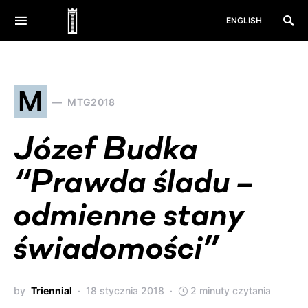
ENGLISH
M
MTG2018
Józef Budka
“Prawda śladu –
odmienne stany
świadomości”
by
Triennial
18 stycznia 2018
2 minuty czytania