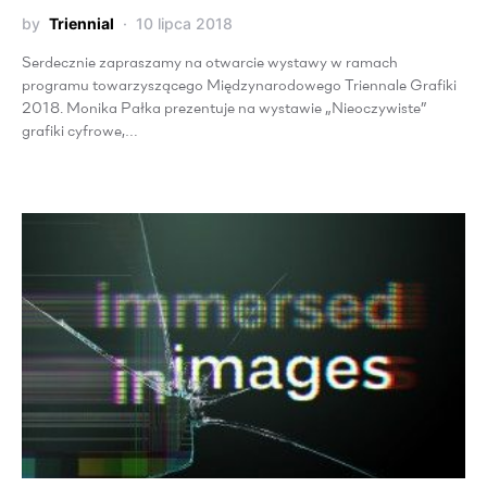
by
Triennial
10 lipca 2018
Serdecznie zapraszamy na otwarcie wystawy w ramach
programu towarzyszącego Międzynarodowego Triennale Grafiki
2018. Monika Pałka prezentuje na wystawie „Nieoczywiste”
grafiki cyfrowe,…