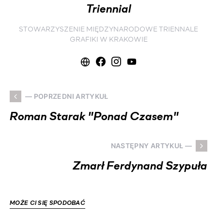
Triennial
STOWARZYSZENIE MIĘDZYNARODOWE TRIENNALE
GRAFIKI W KRAKOWIE
— POPRZEDNI ARTYKUŁ
Roman Starak "Ponad Czasem"
NASTĘPNY ARTYKUŁ —
Zmarł Ferdynand Szypuła
MOŻE CI SIĘ SPODOBAĆ