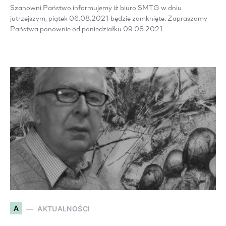
Szanowni Państwo informujemy iż biuro SMTG w dniu
jutrzejszym, piątek 06.08.2021 będzie zamknięte. Zapraszamy
Państwa ponownie od poniedziałku 09.08.2021.
A
AKTUALNOŚCI