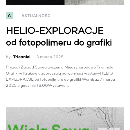
A
AKTUALNOŚCI
HELIO-EXPLORACJE
od fotopolimeru do grafiki
by
Triennial
3 marca 2025
Prezes i Zarząd Stowarzyszenia Międzynarodowe Triennale
Grafiki w Krakowie zapraszają na wernisaż wystawyHELIO-
EXPLORACJE od fotopolimeru do grafiki Wernisaż 7 marca
2025 o godzinie 18:00Wystawa…