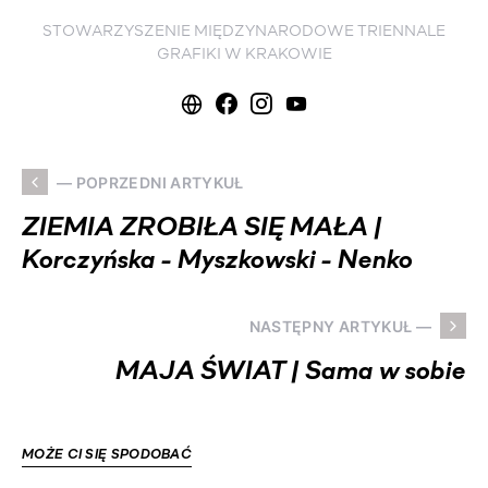
STOWARZYSZENIE MIĘDZYNARODOWE TRIENNALE
GRAFIKI W KRAKOWIE
— POPRZEDNI ARTYKUŁ
ZIEMIA ZROBIŁA SIĘ MAŁA |
Korczyńska - Myszkowski - Nenko
NASTĘPNY ARTYKUŁ —
MAJA ŚWIAT | Sama w sobie
MOŻE CI SIĘ SPODOBAĆ