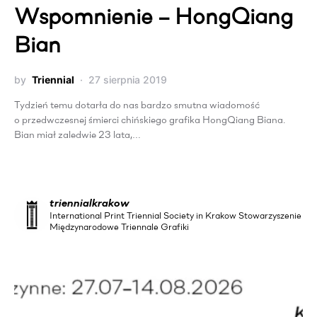
Wspomnienie – HongQiang
Bian
by
Triennial
27 sierpnia 2019
Tydzień temu dotarła do nas bardzo smutna wiadomość
o przedwczesnej śmierci chińskiego grafika HongQiang Biana.
Bian miał zaledwie 23 lata,…
triennialkrakow
International Print Triennial Society in Krakow Stowarzyszenie
Międzynarodowe Triennale Grafiki