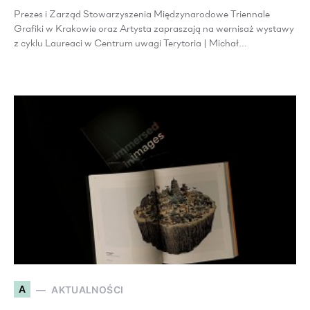
Prezes i Zarząd Stowarzyszenia Międzynarodowe Triennale
Grafiki w Krakowie oraz Artysta zapraszają na wernisaż wystawy
z cyklu Laureaci w Centrum uwagi Terytoria | Michał…
A
AKTUALNOŚCI