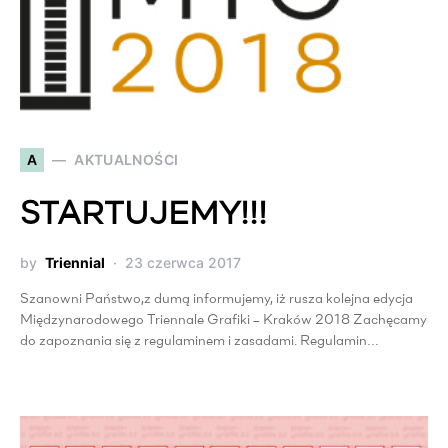
A
AKTUALNOŚCI
STARTUJEMY!!!
by
Triennial
23 czerwca 2017
Szanowni Państwo,z dumą informujemy, iż rusza kolejna edycja
Międzynarodowego Triennale Grafiki – Kraków 2018 Zachęcamy
do zapoznania się z regulaminem i zasadami. Regulamin…