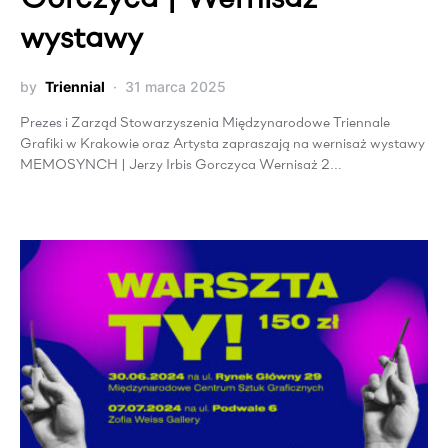
wystawy
by
Triennial
31 marca 2025
Prezes i Zarząd Stowarzyszenia Międzynarodowe Triennale
Grafiki w Krakowie oraz Artysta zapraszają na wernisaż wystawy
MEMOSYNCH | Jerzy Irbis Gorczyca Wernisaż 2…