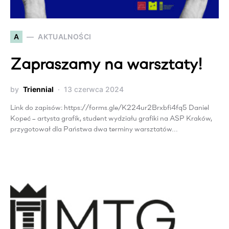
A
AKTUALNOŚCI
Zapraszamy na warsztaty!
by
Triennial
13 czerwca 2024
Link do zapisów: https://forms.gle/K224ur2Brxbfi4fq5 Daniel
Kopeć – artysta grafik, student wydziału grafiki na ASP Kraków,
przygotował dla Państwa dwa terminy warsztatów…