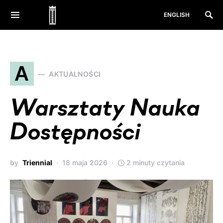
ENGLISH
A
AKTUALNOŚCI
Warsztaty Nauka
Dostępności
by
Triennial
18 maja 2026
2 minuty czytania