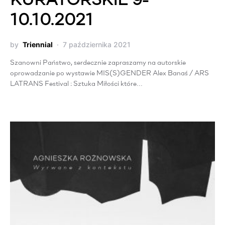
KURATORSKIE 9-
10.10.2021
by
Triennial
7 października 2021
Szanowni Państwo, serdecznie zapraszamy na autorskie
oprowadzanie po wystawie MIS(S)GENDER Alex Banaś / ARS
LATRANS Festival : Sztuka Miłości które…