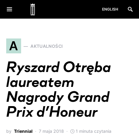
ENGLISH
A
AKTUALNOŚCI
Ryszard Otręba
laureatem
Nagrody Grand
Prix d’Honeur
by
Triennial
7 maja 2018
1 minuta czytania