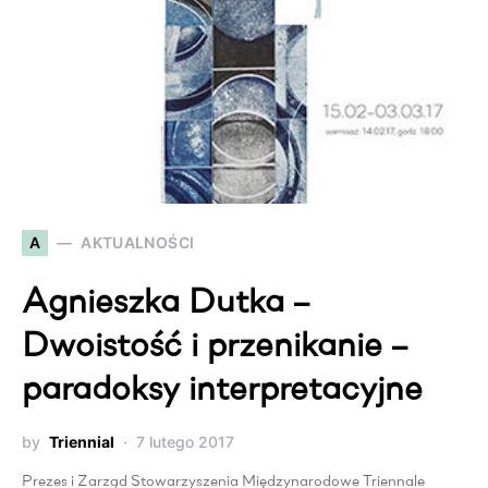
A
AKTUALNOŚCI
Agnieszka Dutka –
Dwoistość i przenikanie –
paradoksy interpretacyjne
by
Triennial
7 lutego 2017
Prezes i Zarząd Stowarzyszenia Międzynarodowe Triennale