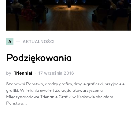
A
AKTUALNOŚCI
Podziękowania
by
Triennial
17 września 2016
Szanowni Państwo, drodzy graficy, drogie graficzki, przyjaciele
grafiki. W imieniu swoim i Zarządu Stowarzyszenia
Międzynarodowe Trienanle Grafiki w Krakowie chciałam
Państwu…