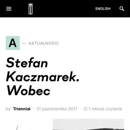
ENGLISH
A
AKTUALNOŚCI
Stefan
Kaczmarek.
Wobec
by
Triennial
31 października 2017
1 minuta czytania