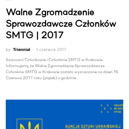
Walne Zgromadzenie
Sprawozdawcze Członków
SMTG | 2017
by
Triennial
1 czerwca 2017
Szanowni Członkowie i Członkinie SMTG w Krakowie.
Informujemy, że Walne Zgromadzenie Sprawozdawcze
Członków SMTG w Krakowie zostało wyznaczone na dzień 16.
Czerwca 2017 roku (piątek) o godzinie…