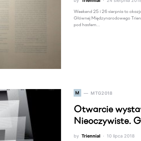
by
Triennial
24 sierpnia 201
Weekend 25 i 26 sierpnia to okaz
Głównej Międzynarodowego Trien
pod hasłem…
M
MTG2018
Otwarcie wysta
Nieoczywiste. G
by
Triennial
10 lipca 2018