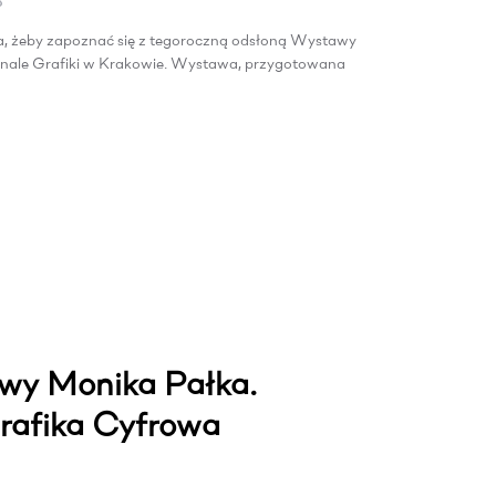
8
ja, żeby zapoznać się z tegoroczną odsłoną Wystawy
nale Grafiki w Krakowie. Wystawa, przygotowana
wy Monika Pałka.
rafika Cyfrowa