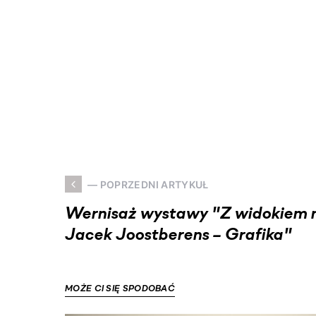
— POPRZEDNI ARTYKUŁ
Wernisaż wystawy "Z widokiem n
Jacek Joostberens – Grafika"
MOŻE CI SIĘ SPODOBAĆ