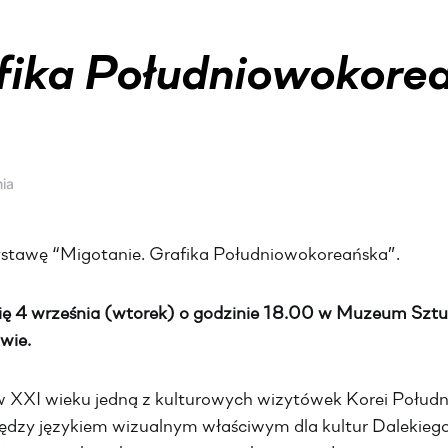
fika Południowokore
nia
stawę “Migotanie. Grafika Południowokoreańska”.
ę 4 września (wtorek) o godzinie 18.00 w Muzeum Sztuk
wie.
ę w XXI wieku jedną z kulturowych wizytówek Korei Połu
ędzy językiem wizualnym właściwym dla kultur Dalekieg