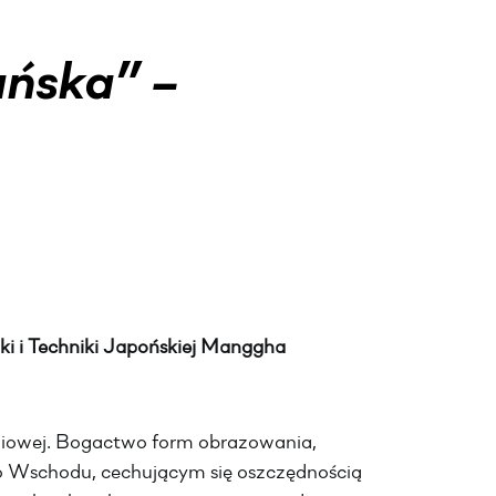
ańska” –
i i Techniki Japońskiej Manggha
dniowej. Bogactwo form obrazowania,
o Wschodu, cechującym się oszczędnością