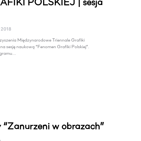
IKI POLSKIEJ | sesja
 2018
zyszenia Międzynarodowe Triennale Grafiki
na sesję naukową “Fenomen Grafiki Polskiej”.
rogramu…
y “Zanurzeni w obrazach”