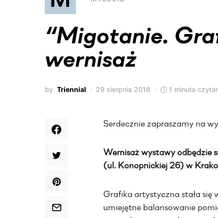
“Migotanie. Gra
wernisaż
by
Triennial
29 sierpnia 2018
1 minuta czyta
Serdecznie zapraszamy na wy
Wernisaż wystawy odbędzie si
(ul. Konopnickiej 26) w Krako
Grafika artystyczna stała si
umiejętne balansowanie pomi