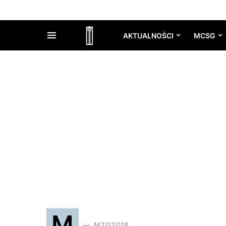
AKTUALNOŚCI
MCSG
M
MTG2018