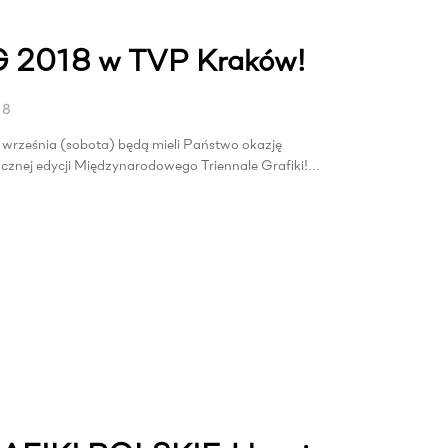
G 2018 w TVP Kraków!
18
2 września (sobota) będą mieli Państwo okazję
ocznej edycji Międzynarodowego Triennale Grafiki!…