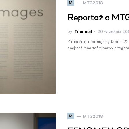
M
MTG2018
Reportaż o MT
by
Triennial
20 września 20
Z radością informujemy, iż dnia 2
obejrzeć reportaż filmowy o tegor
M
MTG2018