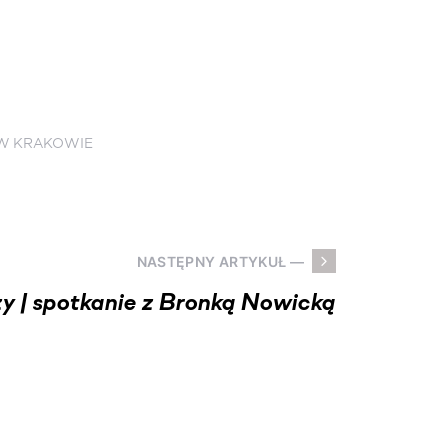
 W KRAKOWIE
NASTĘPNY ARTYKUŁ —
y | spotkanie z Bronką Nowicką