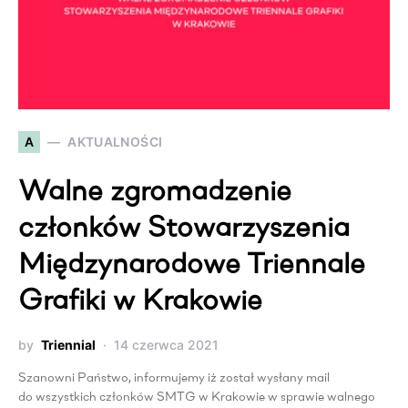
A
AKTUALNOŚCI
Walne zgromadzenie
członków Stowarzyszenia
Międzynarodowe Triennale
Grafiki w Krakowie
by
Triennial
14 czerwca 2021
Szanowni Państwo, informujemy iż został wysłany mail
do wszystkich członków SMTG w Krakowie w sprawie walnego