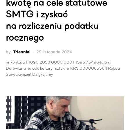
kwotę na cele statutowe
SMTG i zyskać
na rozliczeniu podatku
rocznego
by
Triennial
29 listopada 2024
nr konta: 51 1090 2053 0000 0001 1596 7549tytułem:
Darowizna na cele kultury i sztukinr KRS 0000085564 Rejestr
Stowarzyszeń Dziękujemy