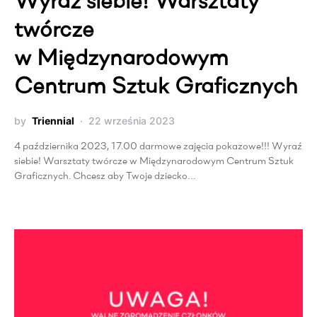
Wyraź siebie! Warsztaty
twórcze
w Międzynarodowym
Centrum Sztuk Graficznych
by
Triennial
22 września 2023
4 października 2023, 17.00 darmowe zajęcia pokazowe!!! Wyraź
siebie! Warsztaty twórcze w Międzynarodowym Centrum Sztuk
Graficznych. Chcesz aby Twoje dziecko…