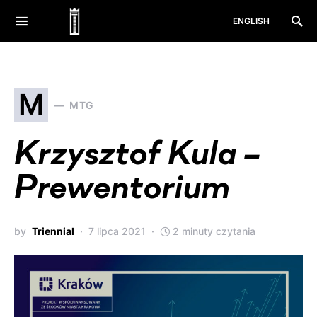
ENGLISH
M
MTG
Krzysztof Kula –
Prewentorium
by
Triennial
7 lipca 2021
2 minuty czytania