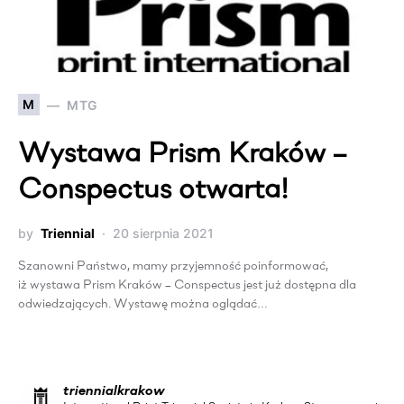
M
MTG
Wystawa Prism Kraków –
Conspectus otwarta!
by
Triennial
20 sierpnia 2021
Szanowni Państwo, mamy przyjemność poinformować,
iż wystawa Prism Kraków – Conspectus jest już dostępna dla
odwiedzających. Wystawę można oglądać…
triennialkrakow