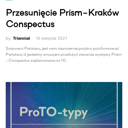
Przesunięcie Prism−Kraków
Conspectus
by
Triennial
10 sierpnia 2021
Szanowni Państwo, jest nam niezmiernie przykro poinformować
Państwa, iż jesteśmy zmuszeni przełożyć otwarcie wystawy Prism
– Conspectus zaplanowane na 10…