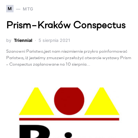
M
MTG
Prism−Kraków Conspectus
by
Triennial
5 sierpnia 2021
Szanowni Państwo,jest nam niezmiernie przykro poinformować
Państwa, iż jesteśmy zmuszeni przełożyć otwarcie wystawy Prism
– Conspectus zaplanowane na 10 sierpnia…