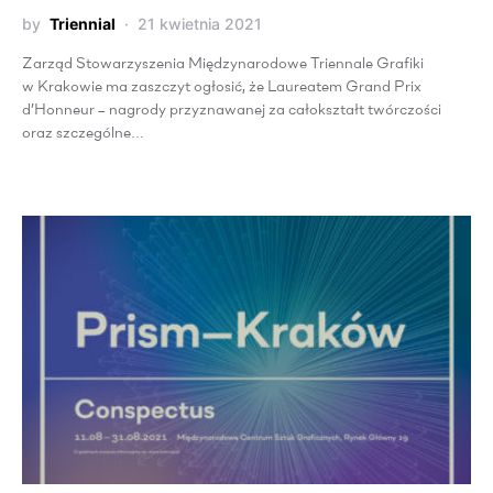
by
Triennial
21 kwietnia 2021
Zarząd Stowarzyszenia Międzynarodowe Triennale Grafiki
w Krakowie ma zaszczyt ogłosić, że Laureatem Grand Prix
d’Honneur – nagrody przyznawanej za całokształt twórczości
oraz szczególne…