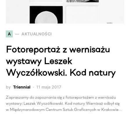
A
AKTUALNOŚCI
Fotoreportaż z wernisażu
wystawy Leszek
Wyczółkowski. Kod natury
by
Triennial
11 maja 2017
Zapraszamy do zapoznania się z fotoreportażem z wernisażu
wystawy: Leszek Wyczółkowski. Kod natury Wernisaż odbył się
w Międzynarodowym Centrum Sztuk Graficznych w Krakowie…