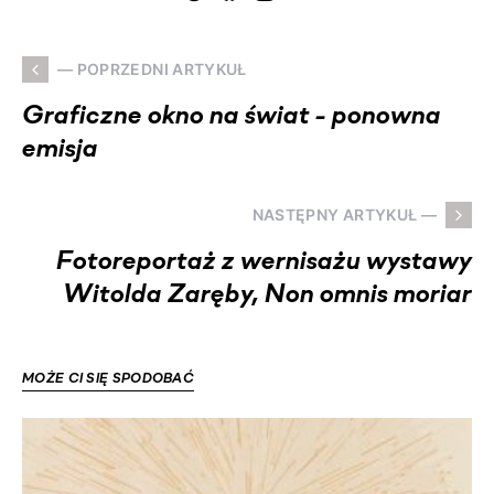
— POPRZEDNI ARTYKUŁ
Graficzne okno na świat - ponowna
emisja
NASTĘPNY ARTYKUŁ —
Fotoreportaż z wernisażu wystawy
Witolda Zaręby, Non omnis moriar
MOŻE CI SIĘ SPODOBAĆ