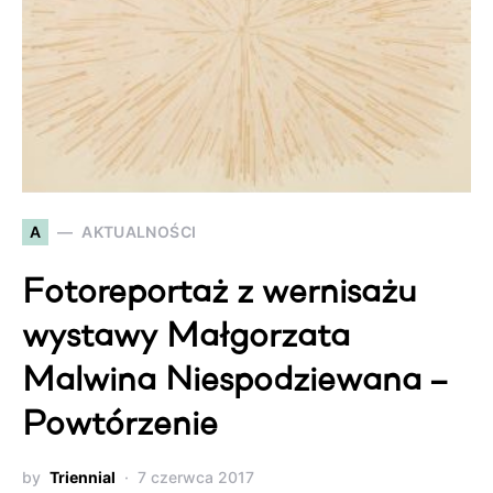
A
AKTUALNOŚCI
Fotoreportaż z wernisażu
wystawy Małgorzata
Malwina Niespodziewana –
Powtórzenie
by
Triennial
7 czerwca 2017