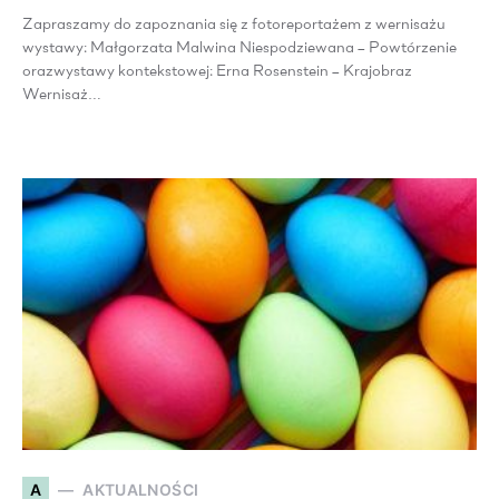
Zapraszamy do zapoznania się z fotoreportażem z wernisażu
wystawy: Małgorzata Malwina Niespodziewana – Powtórzenie
orazwystawy kontekstowej: Erna Rosenstein – Krajobraz
Wernisaż…
A
AKTUALNOŚCI