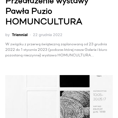
Przedłużenie wystawy
Pawła Puzio
HOMUNCULTURA
by
Triennial
22 grudnia 2022
W związku z przerwą świąteczną zaplanowaną od 23 grudnia
2022 do 1 stycznia 2023 (podczas której nasze Galerie i biuro
pozostaną nieczynne) wystawa HOMUNCULTURA…