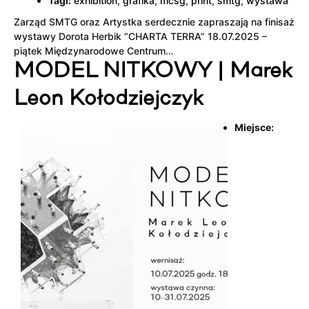
Tagi:
exhibition
,
grafika
,
mcsg
,
print
,
smtg
,
wystawa
Zarząd SMTG oraz Artystka serdecznie zapraszają na finisaż
wystawy Dorota Herbik “CHARTA TERRA” 18.07.2025 –
piątek Międzynarodowe Centrum…
MODEL NITKOWY | Marek
Leon Kołodziejczyk
Miejsce: