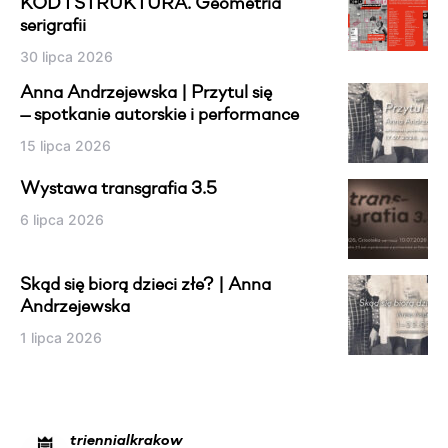
KOD I STRUKTURA. Geometria
serigrafii
30 lipca 2026
Anna Andrzejewska | Przytul się
— spotkanie autorskie i performance
15 lipca 2026
Wystawa transgrafia 3.5
6 lipca 2026
Skąd się biorą dzieci złe? | Anna
Andrzejewska
1 lipca 2026
triennialkrakow