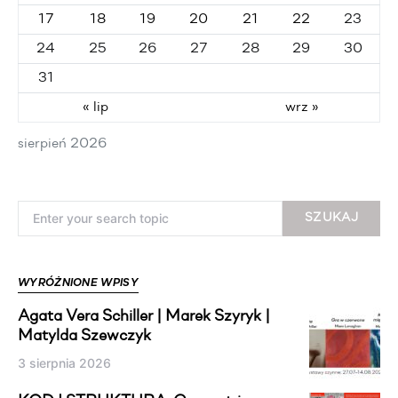
17
18
19
20
21
22
23
24
25
26
27
28
29
30
31
« lip
wrz »
sierpień 2026
Search for:
SZUKAJ
WYRÓŻNIONE WPISY
Agata Vera Schiller | Marek Szyryk |
Matylda Szewczyk
3 sierpnia 2026