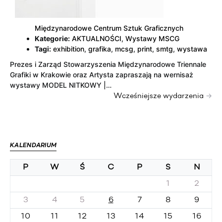
Międzynarodowe Centrum Sztuk Graficznych
Kategorie:
AKTUALNOŚCI
,
Wystawy MSCG
Tagi:
exhibition
,
grafika
,
mcsg
,
print
,
smtg
,
wystawa
Prezes i Zarząd Stowarzyszenia Międzynarodowe Triennale
Grafiki w Krakowie oraz Artysta zapraszają na wernisaż
wystawy MODEL NITKOWY |…
→
Wcześniejsze wydarzenia
KALENDARIUM
P
W
Ś
C
P
S
N
1
2
3
4
5
6
7
8
9
10
11
12
13
14
15
16