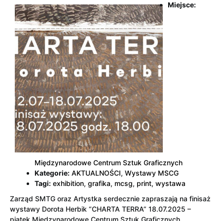
Miejsce:
Międzynarodowe Centrum Sztuk Graficznych
Kategorie:
AKTUALNOŚCI
,
Wystawy MSCG
Tagi:
exhibition
,
grafika
,
mcsg
,
print
,
wystawa
Zarząd SMTG oraz Artystka serdecznie zapraszają na finisaż
wystawy Dorota Herbik “CHARTA TERRA” 18.07.2025 –
piątek Międzynarodowe Centrum Sztuk Graficznych…