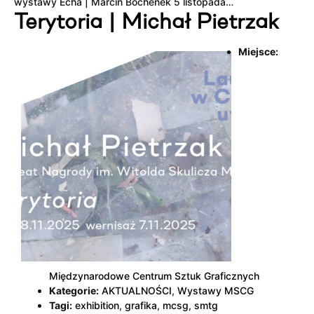
wystawy Echa | Marcin Bochenek 5 listopada…
Terytoria | Michał Pietrzak
Miejsce:
Międzynarodowe Centrum Sztuk Graficznych
Kategorie:
AKTUALNOŚCI
,
Wystawy MSCG
Tagi:
exhibition
,
grafika
,
mcsg
,
smtg