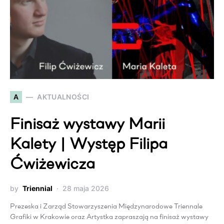
A
AKTUALNOŚCI
Finisaż wystawy Marii
Kalety | Występ Filipa
Ćwiżewicza
by
Triennial
28 maja 2026
Prezeska i Zarząd Stowarzyszenia Międzynarodowe Triennale
Grafiki w Krakowie oraz Artystka zapraszają na finisaż wystawy