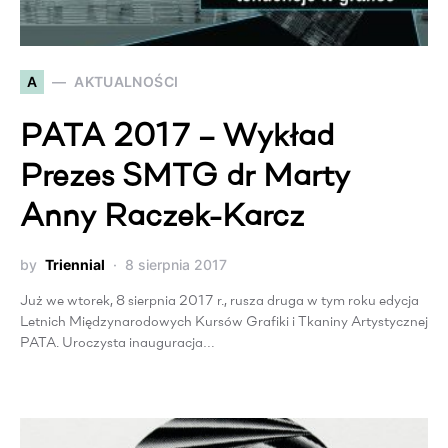
A
AKTUALNOŚCI
PATA 2017 – Wykład
Prezes SMTG dr Marty
Anny Raczek-Karcz
by
Triennial
8 sierpnia 2017
Już we wtorek, 8 sierpnia 2017 r., rusza druga w tym roku edycja
Letnich Międzynarodowych Kursów Grafiki i Tkaniny Artystycznej
PATA. Uroczysta inauguracja…