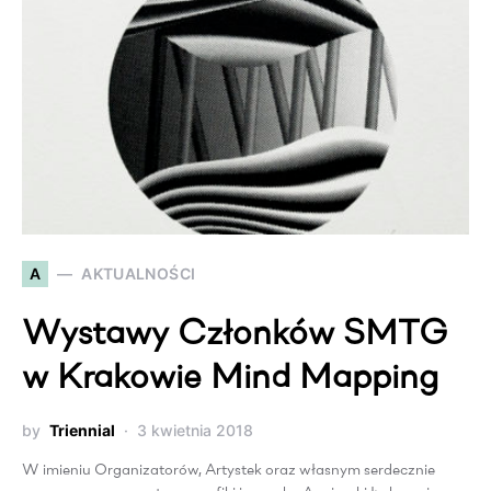
A
AKTUALNOŚCI
Wystawy Członków SMTG
w Krakowie Mind Mapping
by
Triennial
3 kwietnia 2018
W imieniu Organizatorów, Artystek oraz własnym serdecznie