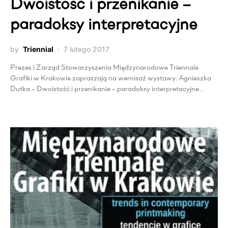
Dwoistość i przenikanie –
paradoksy interpretacyjne
by
Triennial
7 lutego 2017
Prezes i Zarząd Stowarzyszenia Międzynarodowe Triennale
Grafiki w Krakowie zapraszają na wernisaż wystawy: Agnieszka
Dutka – Dwoistość i przenikanie – paradoksy interpretacyjne…