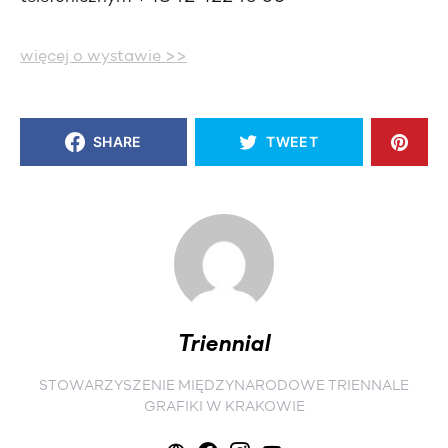
więcej o wystawie >>
SHARE
TWEET
Triennial
STOWARZYSZENIE MIĘDZYNARODOWE TRIENNALE
GRAFIKI W KRAKOWIE