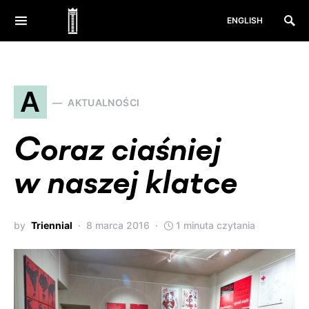
ENGLISH
A
AKTUALNOŚCI
Coraz ciaśniej
w naszej klatce
by
Triennial
8 marca 2016
1 minuta czytania