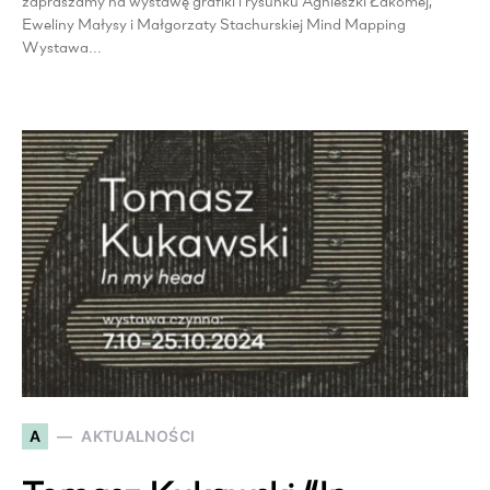
zapraszamy na wystawę grafiki i rysunku Agnieszki Łakomej,
Eweliny Małysy i Małgorzaty Stachurskiej Mind Mapping
Wystawa…
A
AKTUALNOŚCI