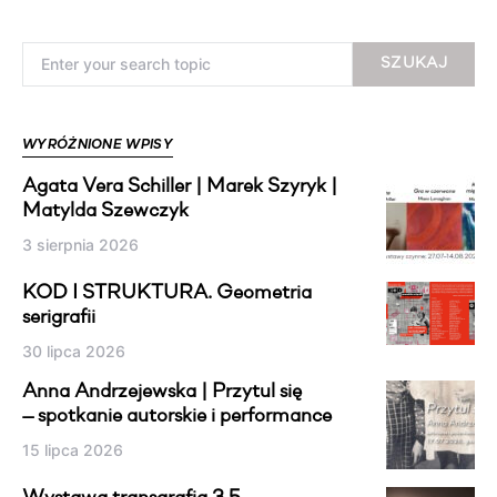
Search for:
SZUKAJ
WYRÓŻNIONE WPISY
Agata Vera Schiller | Marek Szyryk |
Matylda Szewczyk
3 sierpnia 2026
KOD I STRUKTURA. Geometria
serigrafii
30 lipca 2026
Anna Andrzejewska | Przytul się
— spotkanie autorskie i performance
15 lipca 2026