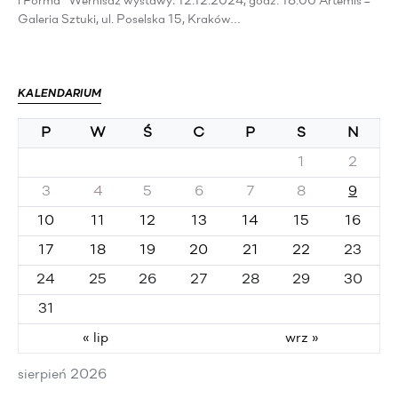
i Forma” Wernisaż wystawy: 12.12.2024, godz. 18.00 Artemis –
Galeria Sztuki, ul. Poselska 15, Kraków…
KALENDARIUM
P
W
Ś
C
P
S
N
1
2
3
4
5
6
7
8
9
10
11
12
13
14
15
16
17
18
19
20
21
22
23
24
25
26
27
28
29
30
31
« lip
wrz »
sierpień 2026