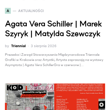
A
AKTUALNOŚCI
Agata Vera Schiller | Marek
Szyryk | Matylda Szewczyk
by
Triennial
3 sierpnia 2026
Prezeska i Zarząd Stowarzyszenia Międzynarodowe Triennale
Grafiki w Krakowie oraz Artystki, Artysta zapraszają na wystawy
Asymptota | Agata Vera SchillerGra w czerwone |…