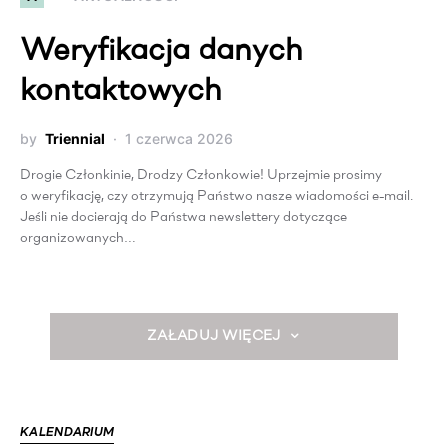
Weryfikacja danych
kontaktowych
by
Triennial
1 czerwca 2026
Drogie Członkinie, Drodzy Członkowie! Uprzejmie prosimy
o weryfikację, czy otrzymują Państwo nasze wiadomości e-mail.
Jeśli nie docierają do Państwa newslettery dotyczące
organizowanych…
ZAŁADUJ WIĘCEJ
KALENDARIUM