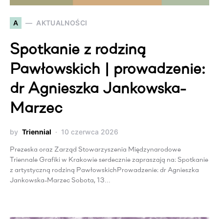
A
AKTUALNOŚCI
Spotkanie z rodziną
Pawłowskich | prowadzenie:
dr Agnieszka Jankowska-
Marzec
by
Triennial
10 czerwca 2026
Prezeska oraz Zarząd Stowarzyszenia Międzynarodowe
Triennale Grafiki w Krakowie serdecznie zapraszają na: Spotkanie
z artystyczną rodziną PawłowskichProwadzenie: dr Agnieszka
Jankowska-Marzec Sobota, 13…