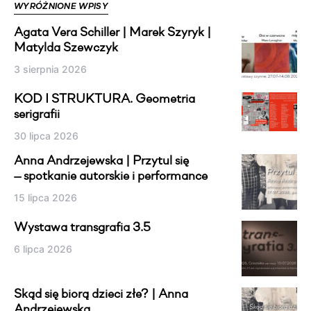
WYRÓŻNIONE WPISY
Agata Vera Schiller | Marek Szyryk |
Matylda Szewczyk
3 sierpnia 2026
KOD I STRUKTURA. Geometria
serigrafii
30 lipca 2026
Anna Andrzejewska | Przytul się
— spotkanie autorskie i performance
15 lipca 2026
Wystawa transgrafia 3.5
6 lipca 2026
Skąd się biorą dzieci złe? | Anna
Andrzejewska