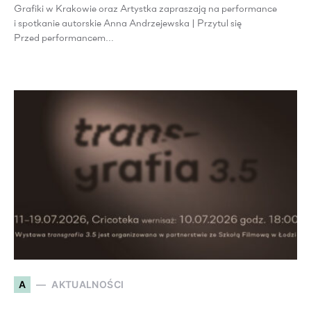
Grafiki w Krakowie oraz Artystka zapraszają na performance
i spotkanie autorskie Anna Andrzejewska | Przytul się
Przed performancem…
A
AKTUALNOŚCI