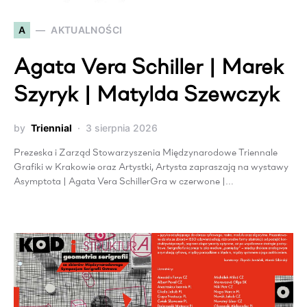
A
AKTUALNOŚCI
Agata Vera Schiller | Marek
Szyryk | Matylda Szewczyk
by
Triennial
3 sierpnia 2026
Prezeska i Zarząd Stowarzyszenia Międzynarodowe Triennale
Grafiki w Krakowie oraz Artystki, Artysta zapraszają na wystawy
Asymptota | Agata Vera SchillerGra w czerwone |…