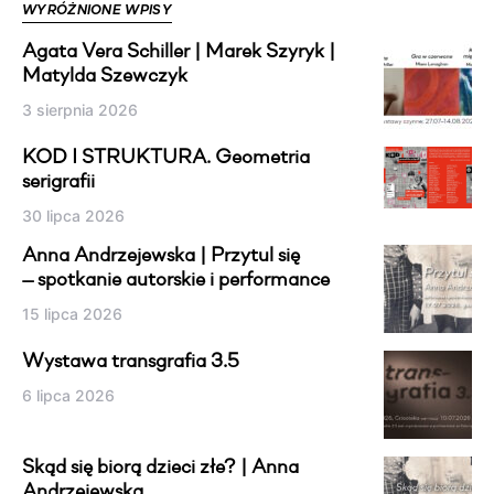
WYRÓŻNIONE WPISY
Agata Vera Schiller | Marek Szyryk |
Matylda Szewczyk
3 sierpnia 2026
KOD I STRUKTURA. Geometria
serigrafii
30 lipca 2026
Anna Andrzejewska | Przytul się
— spotkanie autorskie i performance
15 lipca 2026
Wystawa transgrafia 3.5
6 lipca 2026
Skąd się biorą dzieci złe? | Anna
Andrzejewska