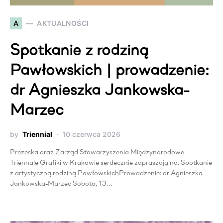
A
AKTUALNOŚCI
Spotkanie z rodziną
Pawłowskich | prowadzenie:
dr Agnieszka Jankowska-
Marzec
by
Triennial
10 czerwca 2026
Prezeska oraz Zarząd Stowarzyszenia Międzynarodowe
Triennale Grafiki w Krakowie serdecznie zapraszają na: Spotkanie
z artystyczną rodziną PawłowskichProwadzenie: dr Agnieszka
Jankowska-Marzec Sobota, 13…