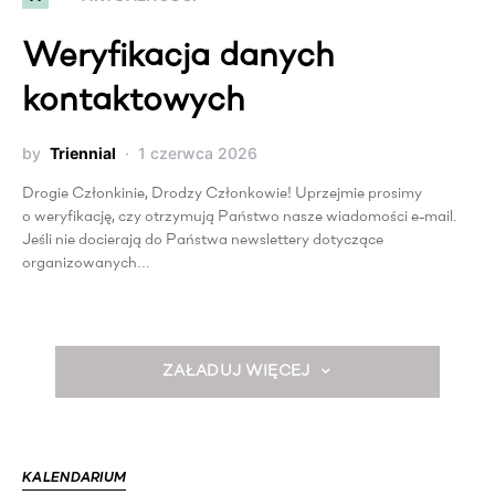
Weryfikacja danych
kontaktowych
by
Triennial
1 czerwca 2026
Drogie Członkinie, Drodzy Członkowie! Uprzejmie prosimy
o weryfikację, czy otrzymują Państwo nasze wiadomości e-mail.
Jeśli nie docierają do Państwa newslettery dotyczące
organizowanych…
ZAŁADUJ WIĘCEJ
KALENDARIUM