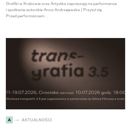
Grafiki w Krakowie oraz Artystka zapraszają na performance
i spotkanie autorskie Anna Andrzejewska | Przytul się
Przed performancem…
A
AKTUALNOŚCI