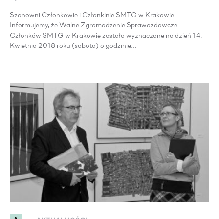
Szanowni Członkowie i Członkinie SMTG w Krakowie.
Informujemy, że Walne Zgromadzenie Sprawozdawcze
Członków SMTG w Krakowie zostało wyznaczone na dzień 14.
Kwietnia 2018 roku (sobota) o godzinie…