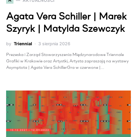
AKTUALNOŚCI
Agata Vera Schiller | Marek
Szyryk | Matylda Szewczyk
by
Triennial
3 sierpnia 2026
Prezeska i Zarząd Stowarzyszenia Międzynarodowe Triennale
Grafiki w Krakowie oraz Artystki, Artysta zapraszają na wystawy
Asymptota | Agata Vera SchillerGra w czerwone |…