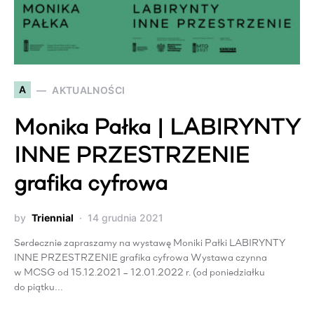
A
AKTUALNOŚCI
Monika Pałka | LABIRYNTY
INNE PRZESTRZENIE
grafika cyfrowa
by
Triennial
14 grudnia 2021
Serdecznie zapraszamy na wystawę Moniki Pałki LABIRYNTY
INNE PRZESTRZENIE grafika cyfrowa Wystawa czynna
w MCSG od 15.12.2021 – 12.01.2022 r. (od poniedziałku
do piątku…