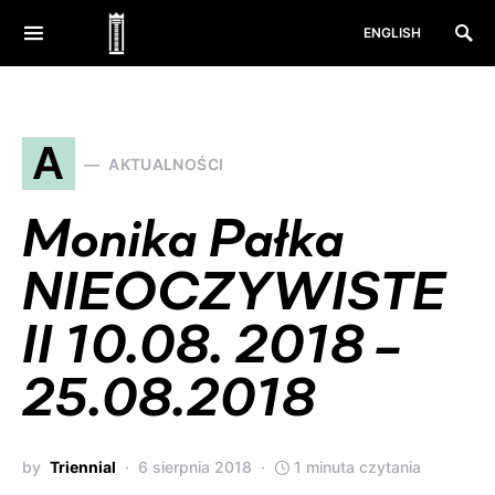
ENGLISH
A
AKTUALNOŚCI
Monika Pałka
NIEOCZYWISTE
II 10.08. 2018 –
25.08.2018
by
Triennial
6 sierpnia 2018
1 minuta czytania