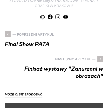
STOWARZYSZENIE MIĘDZYNARODOWE TRIENNALE
GRAFIKI W KRAKOWIE
— POPRZEDNI ARTYKUŁ
Final Show PATA
NASTĘPNY ARTYKUŁ —
Finisaż wystawy "Zanurzeni w
obrazach"
MOŻE CI SIĘ SPODOBAĆ