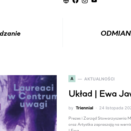
dzanie
ODMIANA
A
AKTUALNOŚCI
Układ | Ewa Ja
by
Triennial
24 listopada 20
Prezes i Zarząd Stowarzyszenia M
oraz Artystka zapraszają na wern
| Ewa…