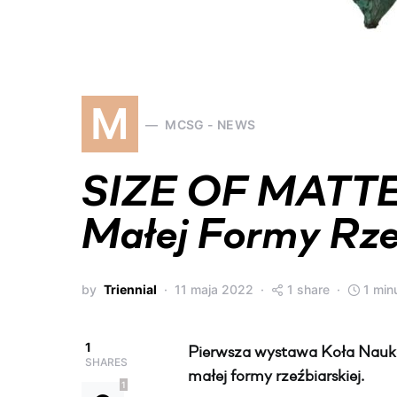
M
MCSG - NEWS
SIZE OF MATTE
Małej Formy Rze
by
Triennial
11 maja 2022
1 share
1 min
1
Pierwsza wystawa Koła Nauk
SHARES
małej formy rzeźbiarskiej.
1