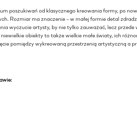
rum poszukiwań od klasycznego kreowania formy, po no
nych. Rozmiar ma znaczenie – w małej formie detal zdrad
ania wyczucie artysty, by nie tylko zauważać, lecz prze
 niewielkie obiekty to także wielkie małe światy, ich różn
ęcie pomiędzy wykreowaną przestrzenią artystyczną a pr
awie: