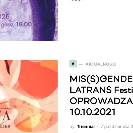
A
AKTUALNOŚCI
MIS(S)GENDER
LATRANS Festiva
OPROWADZAN
10.10.2021
by
Triennial
7 października 