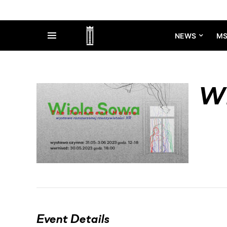
NEWS
M
WI
Event Details