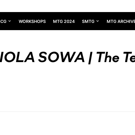
SCG
WORKSHOPS
MTG 2024
SMTG
MTG ARCHIV
OLA SOWA | The Te