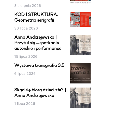
3 sierpnia 2026
KOD I STRUKTURA.
Geometria serigrafii
30 lipca 2026
Anna Andrzejewska |
Przytul się — spotkanie
autorskie i performance
15 lipca 2026
Wystawa transgrafia 3.5
6 lipca 2026
Skąd się biorą dzieci złe? |
Anna Andrzejewska
1 lipca 2026