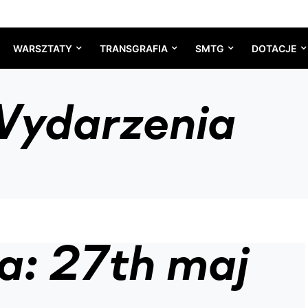
WARSZTATY
TRANSGRAFIA
SMTG
DOTACJE
ydarzenia
a: 27th maj