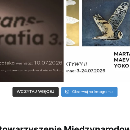
WCZYTAJ WIĘCEJ
Obserwuj na Instagramie
towarzyszenie Międzynarodo