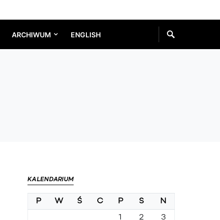
ARCHIWUM
ENGLISH
KALENDARIUM
P
W
Ś
C
P
S
N
1
2
3