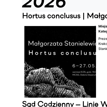
2026
Hortus conclusus | Małg
Miejs
Kateg
Preze
Krako
Stani
Sąd Codzienny — Linie 