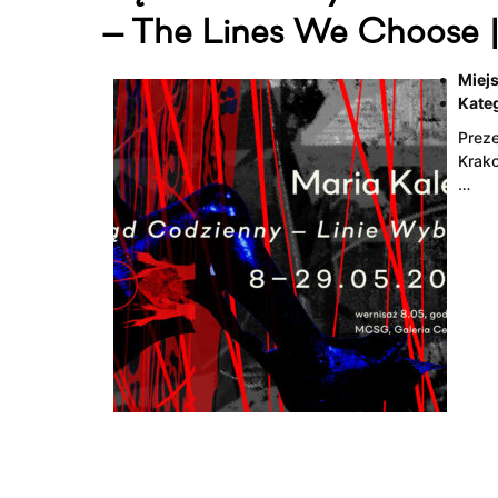
— The Lines We Choose |
Miejs
Kateg
Preze
Krako
…