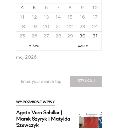
4
5
6
7
8
9
10
11
12
13
14
15
16
17
18
19
20
21
22
23
24
25
26
27
28
29
30
31
« kwi
cze »
maj 2026
Search for:
SZUKAJ
WYRÓŻNIONE WPISY
Agata Vera Schiller |
Marek Szyryk | Matylda
Szewczyk