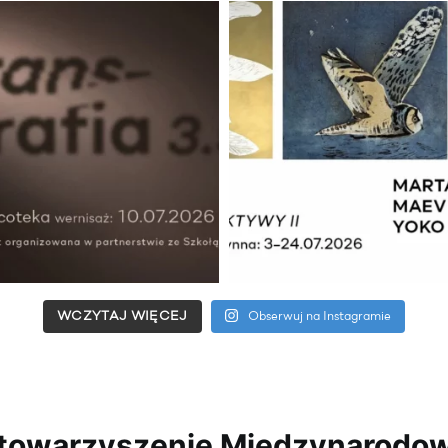
WCZYTAJ WIĘCEJ
Obserwuj na Instagramie
towarzyszenie Międzynarodo