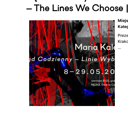
— The Lines We Choose |
Miejs
Kateg
Preze
Krako
…