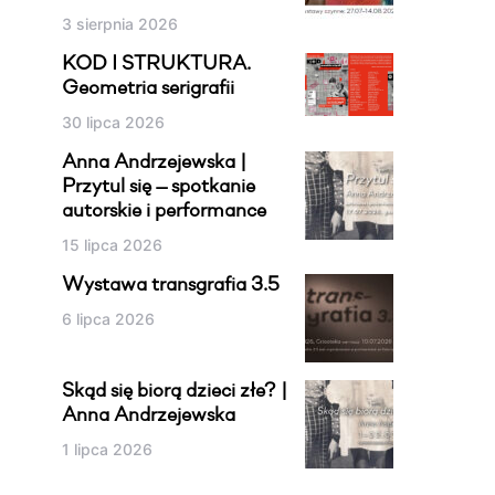
3 sierpnia 2026
KOD I STRUKTURA.
Geometria serigrafii
30 lipca 2026
Anna Andrzejewska |
Przytul się — spotkanie
autorskie i performance
15 lipca 2026
Wystawa transgrafia 3.5
6 lipca 2026
Skąd się biorą dzieci złe? |
Anna Andrzejewska
1 lipca 2026