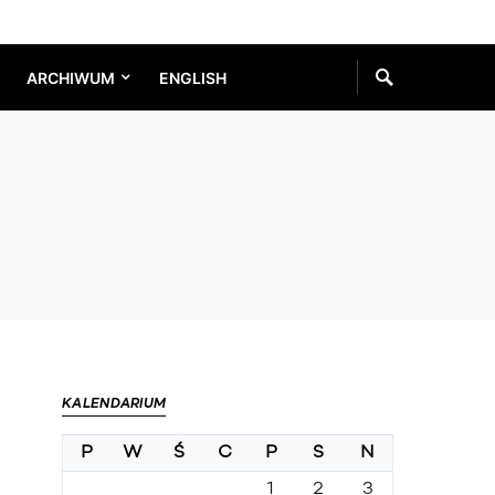
ARCHIWUM
ENGLISH
KALENDARIUM
P
W
Ś
C
P
S
N
1
2
3