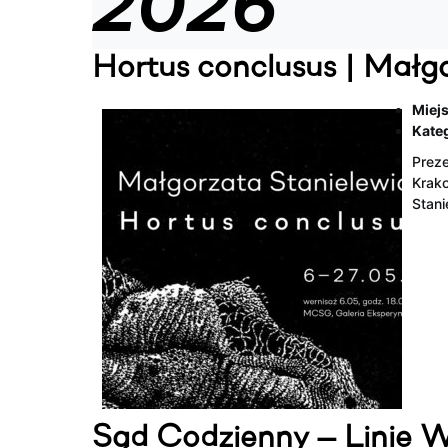
2026
Hortus conclusus | Małg
Miejs
Kateg
Preze
Krako
Stani
Sąd Codzienny — Linie 