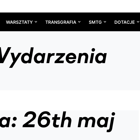
WARSZTATY
TRANSGRAFIA
SMTG
DOTACJE
ydarzenia
a: 26th maj