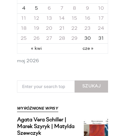
4
5
6
7
8
9
10
11
12
13
14
15
16
17
18
19
20
21
22
23
24
25
26
27
28
29
30
31
« kwi
cze »
maj 2026
Search for:
SZUKAJ
WYRÓŻNIONE WPISY
Agata Vera Schiller |
Marek Szyryk | Matylda
Szewczyk