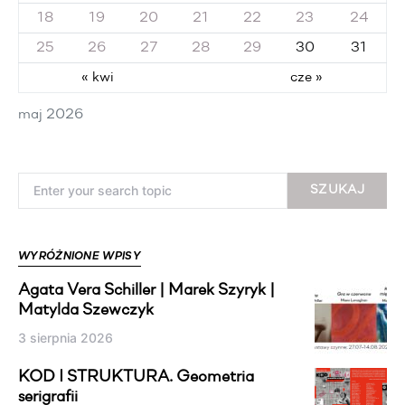
18
19
20
21
22
23
24
25
26
27
28
29
30
31
« kwi
cze »
maj 2026
Search for:
SZUKAJ
WYRÓŻNIONE WPISY
Agata Vera Schiller | Marek Szyryk |
Matylda Szewczyk
3 sierpnia 2026
KOD I STRUKTURA. Geometria
serigrafii