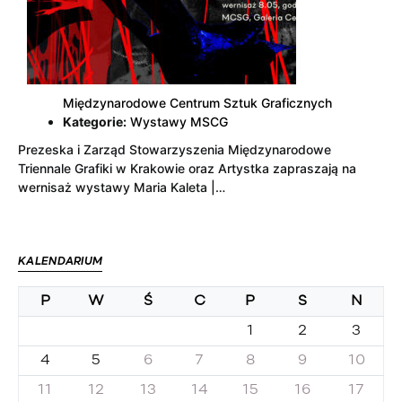
Międzynarodowe Centrum Sztuk Graficznych
Kategorie:
Wystawy MSCG
Prezeska i Zarząd Stowarzyszenia Międzynarodowe
Triennale Grafiki w Krakowie oraz Artystka zapraszają na
wernisaż wystawy Maria Kaleta |…
KALENDARIUM
P
W
Ś
C
P
S
N
1
2
3
4
5
6
7
8
9
10
11
12
13
14
15
16
17