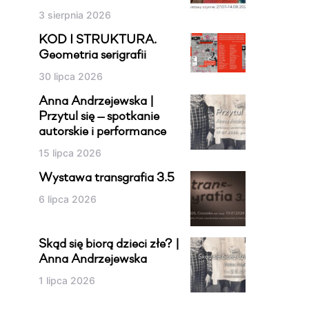
3 sierpnia 2026
KOD I STRUKTURA.
Geometria serigrafii
30 lipca 2026
Anna Andrzejewska |
Przytul się — spotkanie
autorskie i performance
15 lipca 2026
Wystawa transgrafia 3.5
6 lipca 2026
Skąd się biorą dzieci złe? |
Anna Andrzejewska
1 lipca 2026