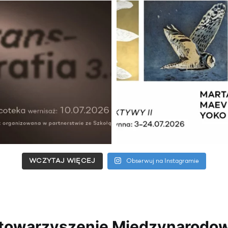
WCZYTAJ WIĘCEJ
Obserwuj na Instagramie
towarzyszenie Międzynarodo