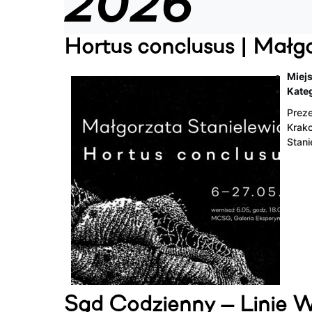
2026
Hortus conclusus | Małg
Miejs
Kateg
Preze
Krako
Stani
Sąd Codzienny — Linie 