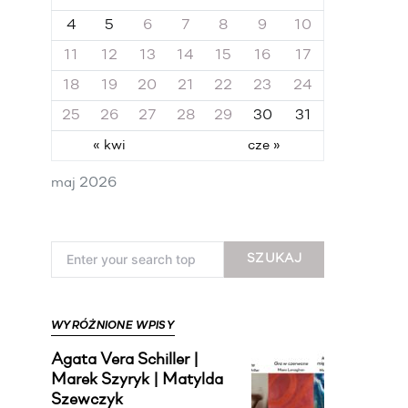
4
5
6
7
8
9
10
11
12
13
14
15
16
17
18
19
20
21
22
23
24
25
26
27
28
29
30
31
« kwi
cze »
maj 2026
Search for:
SZUKAJ
WYRÓŻNIONE WPISY
Agata Vera Schiller |
Marek Szyryk | Matylda
Szewczyk