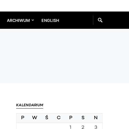
ARCHIWUM
ENGLISH
KALENDARIUM
P
W
Ś
C
P
S
N
1
2
3