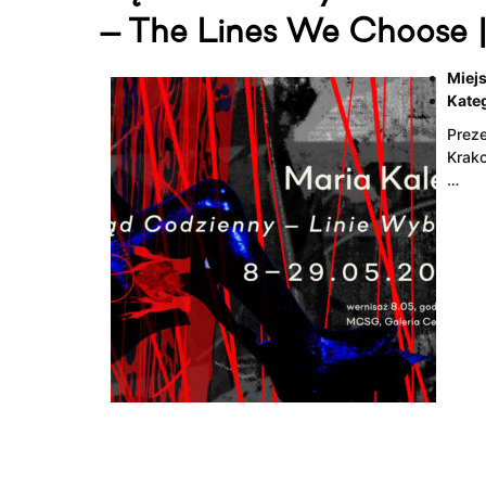
— The Lines We Choose |
Miejs
Kateg
Preze
Krako
…