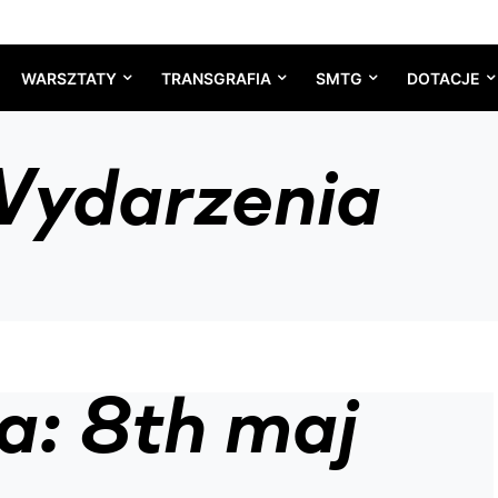
WARSZTATY
TRANSGRAFIA
SMTG
DOTACJE
ydarzenia
a: 8th maj